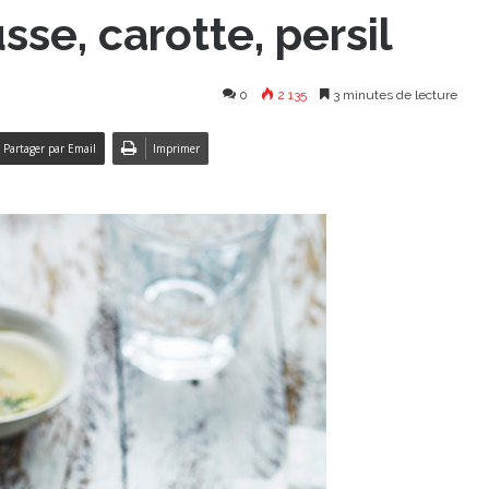
e, carotte, persil
0
2 135
3 minutes de lecture
Partager par Email
Imprimer