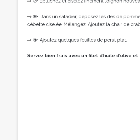
⑦• Épluchez et ciselez finement l’oignon nouvea
⑧• Dans un saladier, déposez les dés de pommes 
cébette ciselée. Mélangez. Ajoutez la chair de cra
⑨• Ajoutez quelques feuilles de persil plat.
Servez bien frais avec un filet d’huile d’olive 