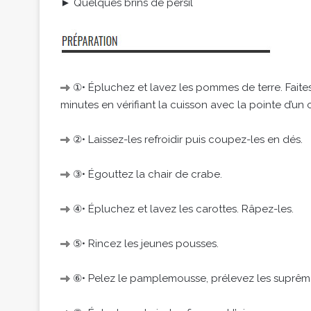
► Quelques brins de persil
①• Épluchez et lavez les pommes de terre. Faites
minutes en vérifiant la cuisson avec la pointe d’un
②• Laissez-les refroidir puis coupez-les en dés.
③• Égouttez la chair de crabe.
④• Épluchez et lavez les carottes. Râpez-les.
⑤• Rincez les jeunes pousses.
⑥• Pelez le pamplemousse, prélevez les suprêmes