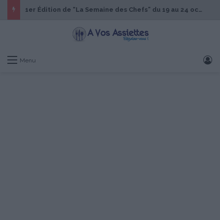
1er Édition de “La Semaine des Chefs” du 19 au 24 octobre 2026
S
Menu