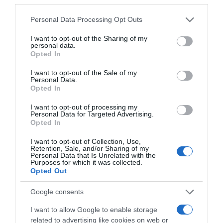
Please note that this website/app uses one or more Google
Personal Data Processing Opt Outs
services and may gather and store information including but
not limited to your visit or usage behaviour. You may click to
I want to opt-out of the Sharing of my
personal data.
grant or deny consent to Google and its third-party tags to
Opted In
use your data for below specified purposes in below Google
consent section.
I want to opt-out of the Sale of my
Personal Data.
Opted In
I want to opt-out of processing my
Personal Data for Targeted Advertising.
Opted In
I want to opt-out of Collection, Use,
S
Retention, Sale, and/or Sharing of my
i
Personal Data that Is Unrelated with the
Purposes for which it was collected.
m
Opted Out
p
l
Google consents
e
&
I want to allow Google to enable storage
F
related to advertising like cookies on web or