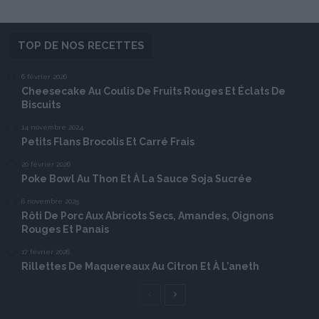
TOP DE NOS RECETTES
6 février 2026
Cheesecake Au Coulis De Fruits Rouges Et Éclats De
Biscuits
14 novembre 2024
Petits Flans Brocolis Et Carré Frais
20 février 2026
Poke Bowl Au Thon Et À La Sauce Soja Sucrée
6 novembre 2025
Rôti De Porc Aux Abricots Secs, Amandes, Oignons
Rouges Et Panais
17 février 2026
Rillettes De Maquereaux Au Citron Et À L’aneth
Page
Page
précédente
suivante