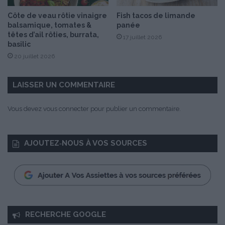
A
Côte de veau rôtie vinaigre
Fish tacos de limande
l
balsamique, tomates &
panée
a
têtes d’ail rôties, burrata,
17 juillet 2026
i
basilic
n
20 juillet 2026
D
u
c
LAISSER UN COMMENTAIRE
a
s
Vous devez
vous connecter
pour publier un commentaire.
s
e
É
AJOUTEZ‑NOUS À VOS SOURCES
d
i
t
i
o
n
RECHERCHE GOOGLE