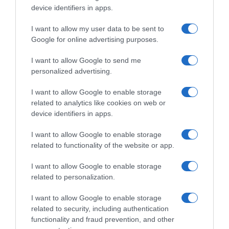
r
device identifiers in apps.
Simple & Frais - Recettes de tous les jours de
a
i
Pierre Augé chez Alain Ducasse Édition
I want to allow my user data to be sent to
s
Google for online advertising purposes.
-
T
R
i
I want to allow Google to send me
e
r
personalized advertising.
c
a
e
m
I want to allow Google to enable storage
t
i
related to analytics like cookies on web or
t
s
device identifiers in apps.
e
u
s
I want to allow Google to enable storage
a
d
Tiramisu aux abricots frais
related to functionality of the website or app.
u
e
x
t
I want to allow Google to enable storage
a
DÉCOUVREZ ÉGALEMENT
o
related to personalization.
b
u
r
I want to allow Google to enable storage
s
i
related to security, including authentication
l
c
functionality and fraud prevention, and other
e
o