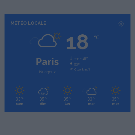
MÉTÉO LOCALE
18
℃
Paris
33º - 18º
53%
0.45 km/h
Nuageux
33
35
35
33
35
℃
℃
℃
℃
℃
sam
dim
lun
mar
mer