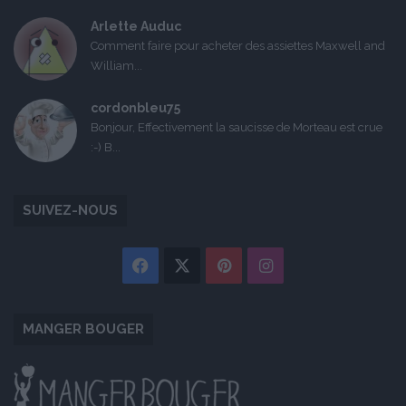
Arlette Auduc
Comment faire pour acheter des assiettes Maxwell and
William...
cordonbleu75
Bonjour, Effectivement la saucisse de Morteau est crue
:-) B...
SUIVEZ-NOUS
Facebook
X
Pinterest
Instagram
MANGER BOUGER