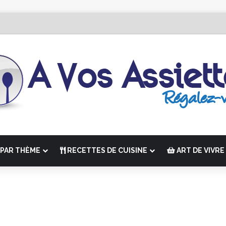
 Édition de “La Semaine des Chefs” du 19 au 24 octobre 2026
PAR THÈME
RECETTES DE CUISINE
ART DE VIVRE