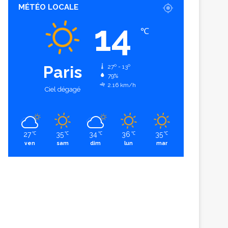
MÉTÉO LOCALE
14
℃
Paris
27º - 13º
79%
2.16 km/h
Ciel dégagé
27
35
34
36
35
℃
℃
℃
℃
℃
ven
sam
dim
lun
mar