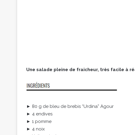
Une salade pleine de fraicheur, très facile à réa
► 80 g de bleu de brebis “Urdina” Agour
► 4 endives
► 1 pomme
► 4 noix