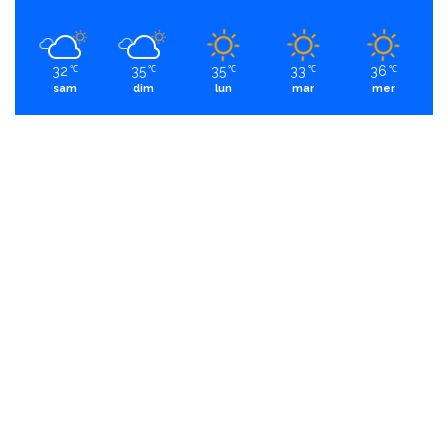
32
35
35
33
36
℃
℃
℃
℃
℃
sam
dim
lun
mar
mer