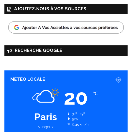
AJOUTEZ‑NOUS À VOS SOURCES
RECHERCHE GOOGLE
MÉTÉO LOCALE
20
℃
Paris
32º - 19º
52%
0.45 km/h
Nuageux