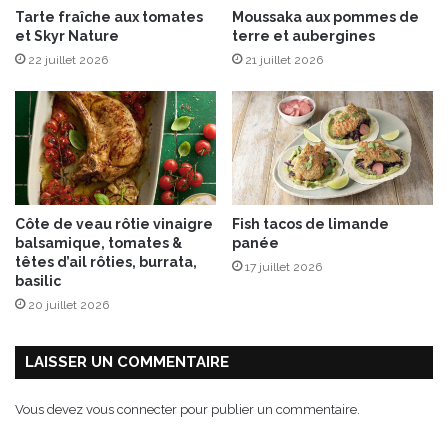
Tarte fraîche aux tomates
Moussaka aux pommes de
m
et Skyr Nature
terre et aubergines
e
22 juillet 2026
21 juillet 2026
“
O
r
i
g
i
n
+
Côte de veau rôtie vinaigre
Fish tacos de limande
”
balsamique, tomates &
panée
têtes d’ail rôties, burrata,
17 juillet 2026
basilic
20 juillet 2026
LAISSER UN COMMENTAIRE
Vous devez
vous connecter
pour publier un commentaire.