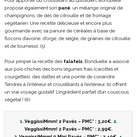
Pour apporter du croustillant au quotidien, Bonduelle
propose également son
pané
, un mélange original de
champignons, de dés de citrouille et de fromage
végétarien. Une recette délicieuse et encore plus
gourmande avec sa panure de céréales à base de
flocons d’avoine, d’orge, de seigle, de graines de citrouille
et de tournesol. (5)
Pour pimper la recette des
falafels
, Bonduelle a associé
aux pois chiches des bons légumes frais (carottes et
courgettes), des dattes et une pointe de coriandre.
Tendres à l’intérieur et croustillants à l’extérieur, ils offrent
un vrai voyage gustatif. L’ingrédient parfait d’un couscous
végétal ! (6)
1.
VeggissiMmm! 2 Pavés – PMC* : 3,20€.
2.
VeggissiMmm! 2 Pavés – PMC* : 2,99€.
3.
VeggissiMmm! 9 Mini Pavés – PMC* : 3,40€.
4.