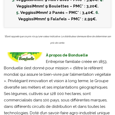
VeggissiMmm! 9 Boulettes – PMC* : 3,20€.
5.
VeggissiMmm! 2 Panés – PMC* : 3,40€.
6.
VeggissiMmm! 9 Falafels – PMC* : 2,99€.
*Étant rappelé que ce prix n’a qu’une valeur indicative. Le distributeur demeure libre de déterminer son
prix de vente.
À propos de Bonduelle
Entreprise familiale créée en 1853,
Bonduelle s’est donné pour mission « d’être le référent
mondial qui assure le bien-vivre par l’alimentation végétale
». Privilégiant innovation et vision à long terme, le Groupe
diversifie ses métiers et ses implantations géographiques.
Ses légumes, cultivés sur 128 000 hectares, sont
commercialisés dans 100 pays, sous différentes marques,
dans différents circuits de distribution et dans toutes les
technologies. Doté d’un savoir-faire agro-industriel unique