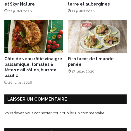
et Skyr Nature
terre et aubergines
t
22 juillet 2026
21 juillet 2026
1
0
0
%
S
u
d
O
Côte de veau rôtie vinaigre
Fish tacos de limande
u
balsamique, tomates &
panée
e
têtes d’ail rôties, burrata,
17 juillet 2026
s
basilic
t
20 juillet 2026
,
1
0
LAISSER UN COMMENTAIRE
0
%
Vous devez
vous connecter
pour publier un commentaire.
a
u
t