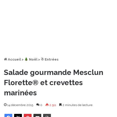
Accueil
>
︎ Noël
>
☃ Entrées
Salade gourmande Mesclun
Florette® et crevettes
marinées
14 décembre 2015
0
2 511
2 minutes de lecture