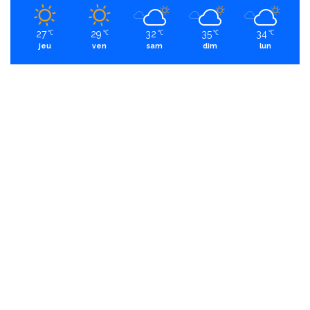
27
29
32
35
34
℃
℃
℃
℃
℃
jeu
ven
sam
dim
lun