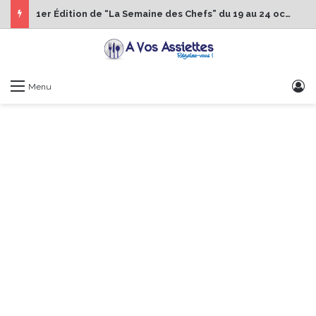
1er Édition de “La Semaine des Chefs” du 19 au 24 octobre 2026
S
Menu