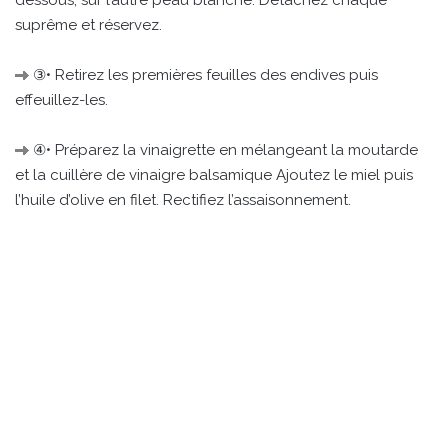
dessous, sur l’autre peau blanche. Détachez chaque
suprême et réservez.
③• Retirez les premières feuilles des endives puis
effeuillez-les.
④• Préparez la vinaigrette en mélangeant la moutarde
et la cuillère de vinaigre balsamique Ajoutez le miel puis
l’huile d’olive en filet. Rectifiez l’assaisonnement.