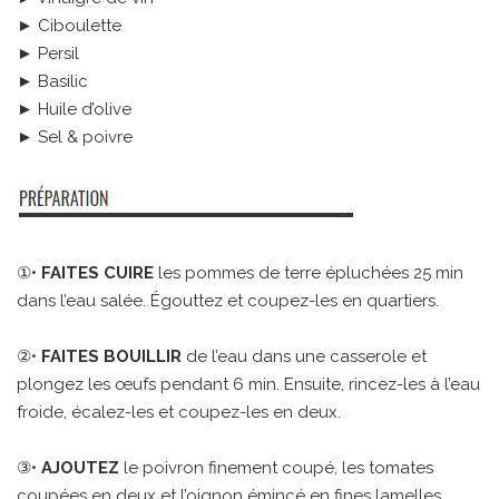
► Ciboulette
► Persil
► Basilic
► Huile d’olive
► Sel & poivre
①•
FAITES CUIRE
les pommes de terre épluchées 25 min
dans l’eau salée. Égouttez et coupez-les en quartiers.
②•
FAITES BOUILLIR
de l’eau dans une casserole et
plongez les œufs pendant 6 min. Ensuite, rincez-les à l’eau
froide, écalez-les et coupez-les en deux.
③•
AJOUTEZ
le poivron finement coupé, les tomates
coupées en deux et l’oignon émincé en fines lamelles.