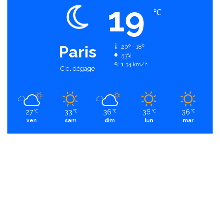
19
℃
Paris
20º - 18º
53%
1.34 km/h
Ciel dégagé
27
33
36
36
36
℃
℃
℃
℃
℃
ven
sam
dim
lun
mar