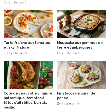
r
24 juillet 2026
é
e
d
e
l
a
n
Tarte fraîche aux tomates
Moussaka aux pommes de
a
et Skyr Nature
terre et aubergines
t
22 juillet 2026
21 juillet 2026
u
r
e
Côte de veau rôtie vinaigre
Fish tacos de limande
balsamique, tomates &
panée
têtes d’ail rôties, burrata,
17 juillet 2026
basilic