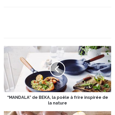
“
M
A
N
D
A
L
A
”
“MANDALA” de BEKA, la poêle à frire inspirée de
d
e
la nature
B
E
B