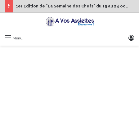
1er Édition de “La Semaine des Chefs” du 19 au 24 octobre 2026
S
Menu