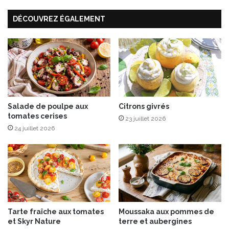
e
v
DÉCOUVREZ ÉGALEMENT
t
e
f
-
o
v
u
a
r
i
m
s
e
s
d
e
’
l
Salade de poulpe aux
Citrons givrés
tomates cerises
A
l
23 juillet 2026
m
e
24 juillet 2026
b
D
e
a
r
a
t
n
T
e
c
Tarte fraîche aux tomates
Moussaka aux pommes de
h
et Skyr Nature
terre et aubergines
é