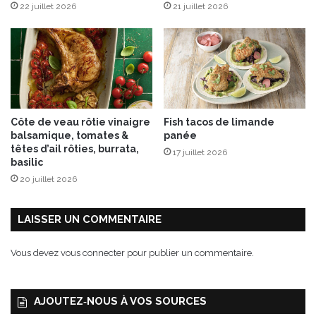
22 juillet 2026
21 juillet 2026
c
o
-
c
o
m
p
a
Côte de veau rôtie vinaigre
Fish tacos de limande
c
balsamique, tomates &
panée
t
têtes d’ail rôties, burrata,
17 juillet 2026
,
basilic
s
20 juillet 2026
e
m
e
LAISSER UN COMMENTAIRE
t
a
Vous devez
vous connecter
pour publier un commentaire.
u
m
é
AJOUTEZ‑NOUS À VOS SOURCES
t