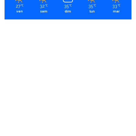
27
32
35
35
33
℃
℃
℃
℃
℃
ven
sam
dim
lun
mar