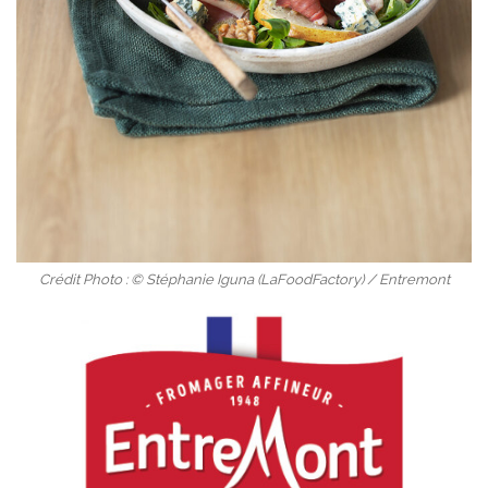
Crédit Photo : © Stéphanie Iguna (LaFoodFactory) / Entremont