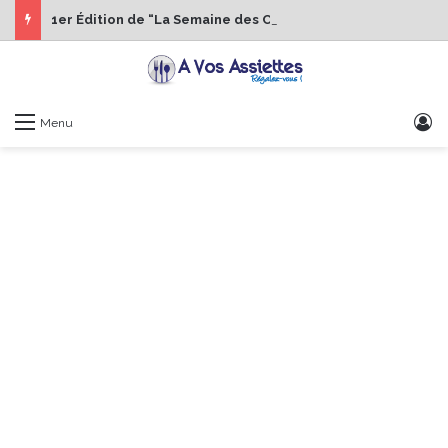
1er Édition de “La Semaine des Chefs” du 19 au 24 octobre 2026
S
Menu