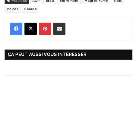
Mots-clés
AOP
Bleu
Entremont
Magret Fumé
Noix
Poires
Salade
Pinterest
Partager par Email
ÇA PEUT AUSSI VOUS INTÉRESSER