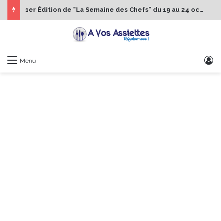
1er Édition de “La Semaine des Chefs” du 19 au 24 octobre 2026
S
Menu