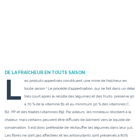
DE LA FRA
Î
CHEUR EN TOUTE SAISON
L
es produits appertisés constituent une mine de fraîcheur en
toute saison ! Le procédé d’appertisation, qui se fait dans un délai
très court après la récolte des légumes et des fruits, préserve 50
à 70 % de la vitamine B1 et au minimum 50 % des vitamines C,
B2, PP et des folates (vitamines B9). Par ailleurs, les minéraux résistent à la
chaleur, mais certains peuvent être diffusés de l’aliment vers le liquide de
conservation. Il est donc préférable de réchauffer les légumes dans leur jus.
Les fibres ne sont pas affectées et les antioxydants sont préservés à 80%.