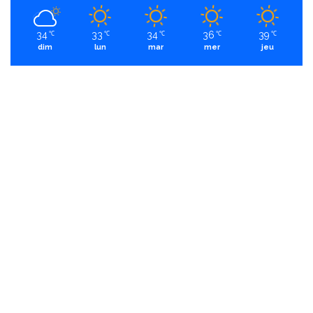
34
33
34
36
39
℃
℃
℃
℃
℃
dim
lun
mar
mer
jeu