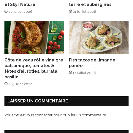
et Skyr Nature
terre et aubergines
i
22 juillet 2026
21 juillet 2026
e
u
x
Côte de veau rôtie vinaigre
Fish tacos de limande
balsamique, tomates &
panée
têtes d’ail rôties, burrata,
17 juillet 2026
basilic
20 juillet 2026
LAISSER UN COMMENTAIRE
Vous devez
vous connecter
pour publier un commentaire.