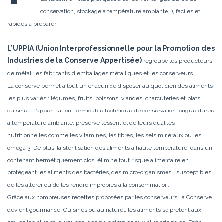
conservation, stockage à température ambiante…), faciles et
rapides à préparer.
L’UPPIA (Union Interprofessionnelle pour la Promotion des
Industries de la Conserve Appertisée)
regroupe les producteurs
de métal, les fabricants
d'emballages métalliques et les conserveurs.
La conserve permet à tout un chacun de disposer au quotidien des aliments
les plus variés : légumes, fruits, poissons, viandes, charcuteries et plats
cuisinés. L’appertisation, formidable technique de conservation longue durée
à température ambiante, préserve l’essentiel de leurs qualités
nutritionnelles comme les vitamines, les fibres, les sels minéraux ou les
oméga 3. De plus, la stérilisation des aliments à haute température, dans un
contenant hermétiquement clos, élimine tout risque alimentaire en
protégeant les aliments des bactéries, des micro-organismes… susceptibles
de les altérer ou de les rendre impropres à la consommation.
Grâce aux nombreuses recettes proposées par les conserveurs, la Conserve
devient gourmande. Cuisinés ou au naturel, les aliments se prêtent aux
envies les plus savoureuses, des plus simples aux plus originales. Enfin,