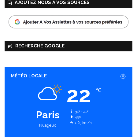
AJOUTEZ‑NOUS À VOS SOURCES
RECHERCHE GOOGLE
MÉTÉO LOCALE
22
℃
Paris
34º - 21º
45%
1.63 km/h
Nuageux