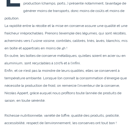
production (champs, ports…) présente notamment, l’avantage de
générer moins de transports, donc moins de coûts et moins de
pollution.
La rapidité entre la récolte et la mise en conserve assure une qualité et une
fraîcheur irréprochables. Prenons l’exemple des légumes, qui sont récoltés,
acheminés vers l'usine voisine, contrôlés, calibrés, triés, lavés, blanchis, mis
en boîte et appertisés en moins de 4h !
En outre, les boîtes de conserve métalliques, qu’elles soient en acier ou en
aluminium, sont recyclables à 100% et à l’infini.
Enfin, et ce n’est pas la moindre de leurs qualités, elles se conservent à
température ambiante. Lorsque l’on connaît la consommation d’énergie que
nécessite la production de froid, on remercie l’inventeur de la conserve,
Nicolas Appert, grâce auquel nous profitons toute l’année de produits de
saison, en toute sérénité.
Richesse nutritionnelle, variété de l’offre, qualité des produits, praticité,
accessibilité, respect de l’environnement, les conserves ont tout bon !