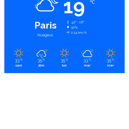
19
℃
Paris
33º - 16º
50%
2.14 km/h
Nuageux
33
35
35
33
35
℃
℃
℃
℃
℃
sam
dim
lun
mar
mer