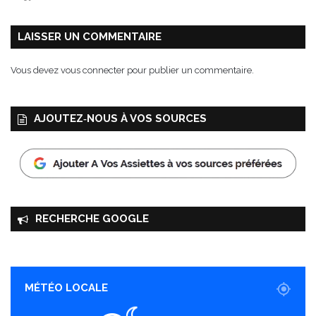
e
t
h
LAISSER UN COMMENTAIRE
o
u
Vous devez
vous connecter
pour publier un commentaire.
m
o
u
AJOUTEZ‑NOUS À VOS SOURCES
s
RECHERCHE GOOGLE
MÉTÉO LOCALE