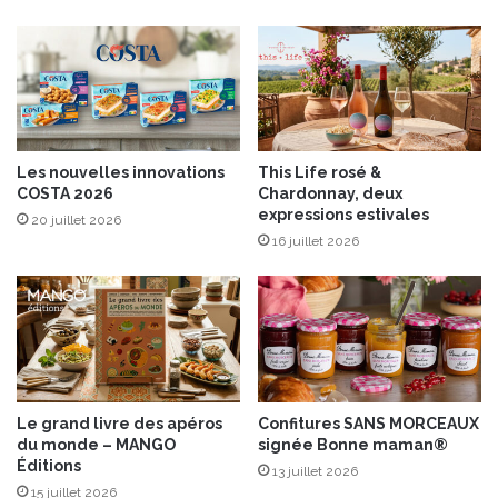
l
e
’
s
é
,
t
b
é
o
!
u
l
Les nouvelles innovations
This Life rosé &
g
COSTA 2026
Chardonnay, deux
o
expressions estivales
20 juillet 2026
u
16 juillet 2026
r
a
u
x
l
é
g
u
Le grand livre des apéros
Confitures SANS MORCEAUX
m
du monde – MANGO
signée Bonne maman®
e
Éditions
13 juillet 2026
s
15 juillet 2026