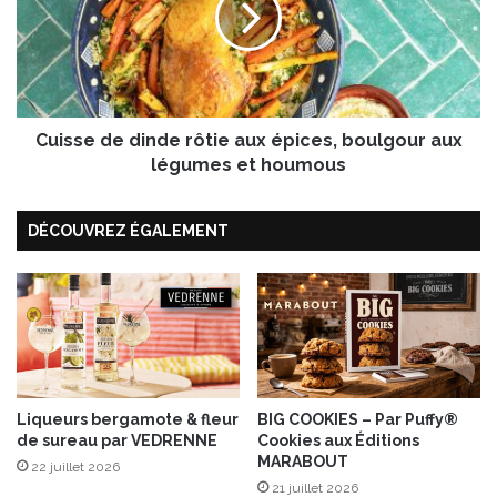
u
s
e
e
P
d
a
e
s
d
s
Cuisse de dinde rôtie aux épices, boulgour aux
i
i
n
légumes et houmous
o
d
n
e
,
DÉCOUVREZ ÉGALEMENT
r
l
ô
’
t
A
i
r
e
r
a
a
u
n
x
g
é
Liqueurs bergamote & fleur
BIG COOKIES – Par Puffy®
é
de sureau par VEDRENNE
Cookies aux Éditions
p
MARABOUT
d
i
22 juillet 2026
e
c
21 juillet 2026