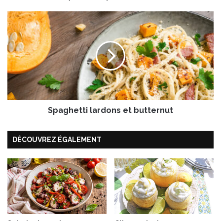
r
e
S
a
p
u
a
x
g
p
h
a
e
s
t
s
t
é
i
s
Spaghetti lardons et butternut
l
s
a
o
r
DÉCOUVREZ ÉGALEMENT
u
d
s
o
l
n
a
s
f
e
l
t
a
b
m
u