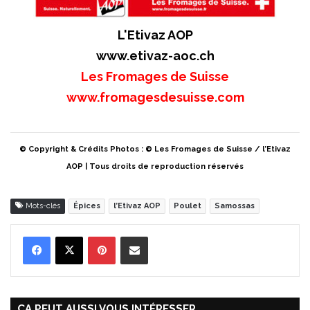
L'Etivaz AOP
www.etivaz-aoc.ch
Les Fromages de Suisse
www.fromagesdesuisse.com
© Copyright & Crédits Photos : © Les Fromages de Suisse / l’Etivaz
AOP | Tous droits de reproduction réservés
Mots-clés
Épices
l’Etivaz AOP
Poulet
Samossas
Pinterest
Partager par Email
ÇA PEUT AUSSI VOUS INTÉRESSER