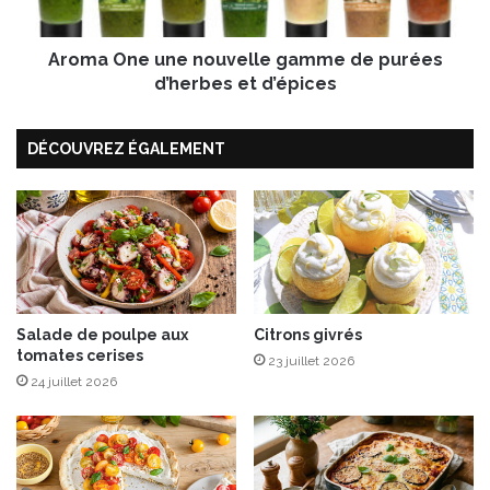
e
u
Aroma One une nouvelle gamme de purées
n
e
d’herbes et d’épices
n
o
DÉCOUVREZ ÉGALEMENT
u
v
e
l
l
e
g
a
m
Salade de poulpe aux
Citrons givrés
tomates cerises
m
23 juillet 2026
e
24 juillet 2026
d
e
p
u