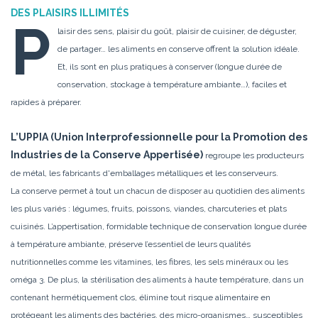
DES PLAISIRS ILLIMITÉS
P
laisir des sens, plaisir du goût, plaisir de cuisiner, de déguster,
de partager… les aliments en conserve offrent la solution idéale.
Et, ils sont en plus pratiques à conserver (longue durée de
conservation, stockage à température ambiante…), faciles et
rapides à préparer.
L’UPPIA (Union Interprofessionnelle pour la Promotion des
Industries de la Conserve Appertisée)
regroupe les producteurs
de métal, les fabricants
d'emballages métalliques et les conserveurs.
La conserve permet à tout un chacun de disposer au quotidien des aliments
les plus variés : légumes, fruits, poissons, viandes, charcuteries et plats
cuisinés. L’appertisation, formidable technique de conservation longue durée
à température ambiante, préserve l’essentiel de leurs qualités
nutritionnelles comme les vitamines, les fibres, les sels minéraux ou les
oméga 3. De plus, la stérilisation des aliments à haute température, dans un
contenant hermétiquement clos, élimine tout risque alimentaire en
protégeant les aliments des bactéries, des micro-organismes… susceptibles