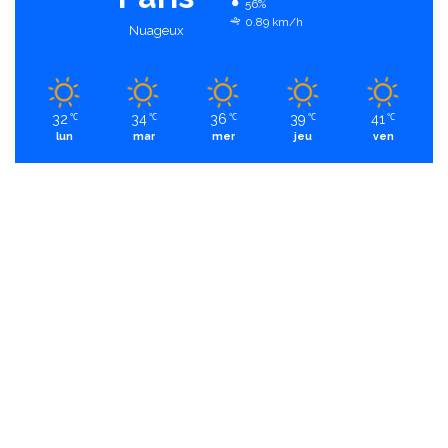
56%
0.89 km/h
Nuageux
32
34
36
39
41
℃
℃
℃
℃
℃
lun
mar
mer
jeu
ven