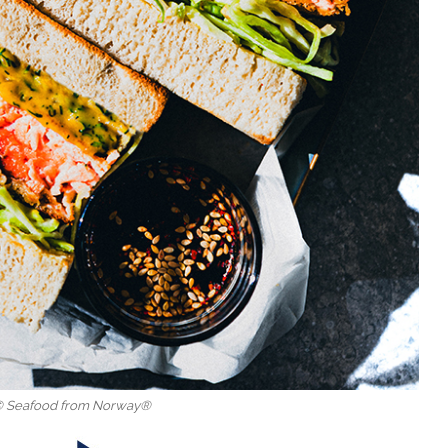
 © Seafood from Norway®