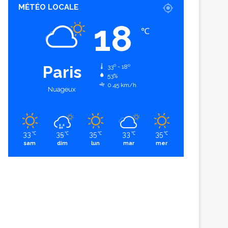
MÉTÉO LOCALE
18
℃
Paris
33º - 18º
53%
0.45 km/h
Nuageux
33
35
35
33
35
℃
℃
℃
℃
℃
sam
dim
lun
mar
mer