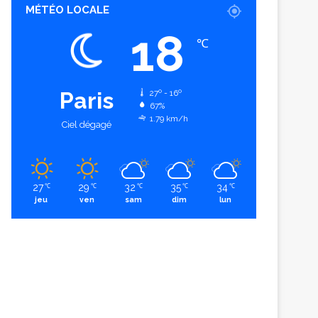
MÉTÉO LOCALE
18
℃
Paris
27º - 16º
67%
1.79 km/h
Ciel dégagé
27
29
32
35
34
℃
℃
℃
℃
℃
jeu
ven
sam
dim
lun