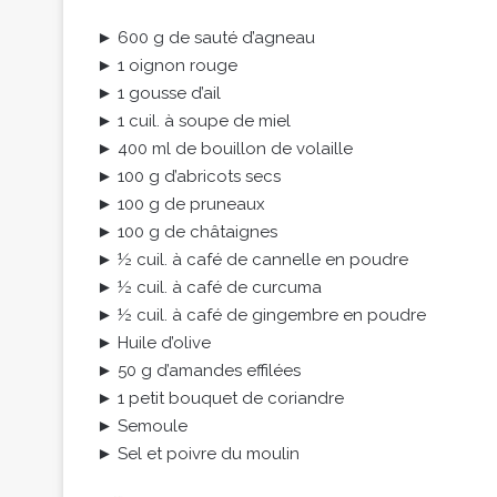
► 600 g de sauté d’agneau
► 1 oignon rouge
► 1 gousse d’ail
► 1 cuil. à soupe de miel
► 400 ml de bouillon de volaille
► 100 g d’abricots secs
► 100 g de pruneaux
► 100 g de châtaignes
► ½ cuil. à café de cannelle en poudre
► ½ cuil. à café de curcuma
► ½ cuil. à café de gingembre en poudre
► Huile d’olive
► 50 g d’amandes effilées
► 1 petit bouquet de coriandre
► Semoule
► Sel et poivre du moulin