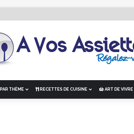
dition de “La Semaine des Chefs” du 19 au 24 octobre 2026
PAR THÈME
RECETTES DE CUISINE
ART DE VIVRE