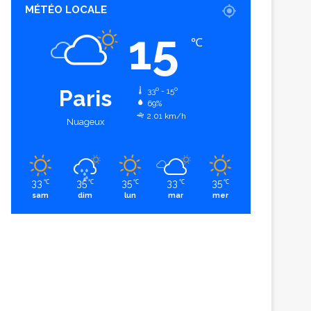
MÉTÉO LOCALE
15
℃
Paris
33º - 15º
69%
2.01 km/h
Nuageux
33
35
35
33
35
℃
℃
℃
℃
℃
sam
dim
lun
mar
mer