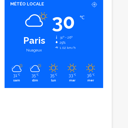
MÉTÉO LOCALE
30
℃
Paris
31º - 26º
29%
1.02 km/h
Nuageux
31
35
35
33
36
℃
℃
℃
℃
℃
sam
dim
lun
mar
mer