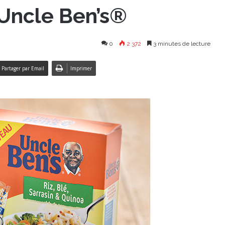
 Uncle Ben’s®
0
2 372
3 minutes de lecture
Partager par Email
Imprimer