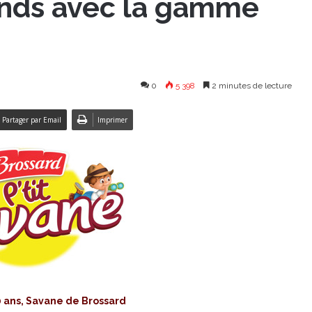
ands avec la gamme
0
5 398
2 minutes de lecture
Partager par Email
Imprimer
0 ans, Savane de Brossard