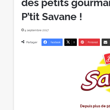
des petits gourm
P’tit Savane !
4 septembre 2017
Partager
Facebook
X
Pinterest
Depuis plus de 5