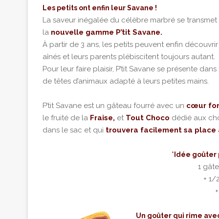
Les petits ont enfin leur Savane !
La saveur inégalée du célèbre marbré se transmet
la
nouvelle gamme P’tit Savane.
À partir de 3 ans, les petits peuvent enfin découv
aînés et leurs parents plébiscitent toujours autant.
Pour leur faire plaisir, P’tit Savane se présente dan
de têtes d’animaux adapté à leurs petites mains.
P’tit Savane est un gâteau fourré avec un
cœur fo
le fruité de la
Fraise,
et
Tout Choco
dédié aux cho
dans le sac et qui
trouvera facilement sa place 
*
Idée goûter 
1 gâte
+ 1/
+
Un goûter qui rime av