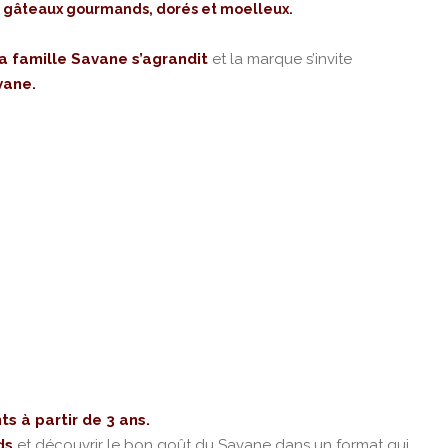
e gâteaux gourmands, dorés et moelleux.
la famille Savane s’agrandit
et la marque s’invite
vane.
s à partir de 3 ans.
ds
et découvrir le bon goût du Savane dans un format qui