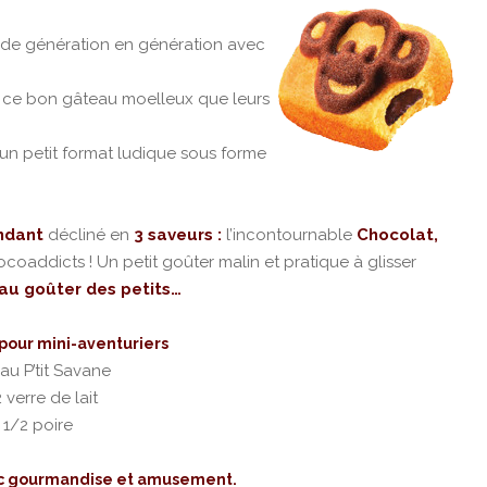
 de génération en génération avec
rir ce bon gâteau moelleux que leurs
s un petit format ludique sous forme
ndant
décliné en
3 saveurs :
l’incontournable
Chocolat,
coaddicts ! Un petit goûter malin et pratique
à glisser
au goûter des petits…
pour mini-aventuriers
au P’tit Savane
2 verre de lait
 1/2 poire
ec gourmandise et amusement.