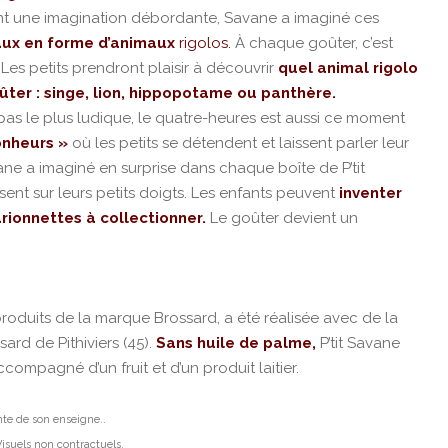
ont une imagination débordante, Savane a imaginé ces
aux en forme d’animaux
rigolos.
À chaque goûter, c’est
Les petits prendront plaisir à découvrir
quel animal rigolo
ûter : singe, lion, hippopotame ou panthère.
s le plus ludique, le quatre-heures est aussi ce moment
onheurs »
où les petits se détendent et laissent parler leur
vane a imaginé en surprise dans chaque boîte de P’tit
ssent sur leurs petits doigts. Les enfants peuvent
inventer
ionnettes à collectionner.
Le goûter devient un
roduits de la marque Brossard, a été réalisée avec de la
sard de Pithiviers (45).
Sans huile de palme,
P’tit Savane
compagné d’un fruit et d’un produit laitier.
nte de son enseigne..
Visuels non contractuels.