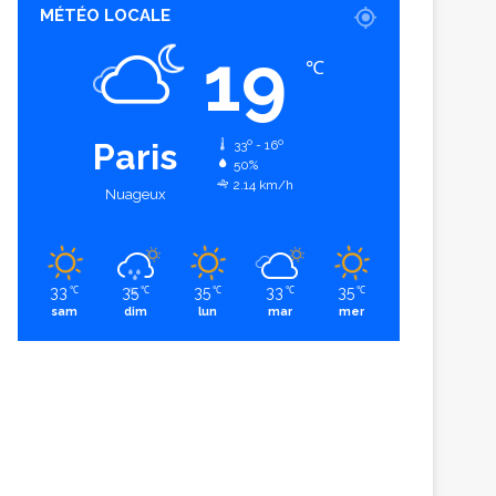
MÉTÉO LOCALE
19
℃
Paris
33º - 16º
50%
2.14 km/h
Nuageux
33
35
35
33
35
℃
℃
℃
℃
℃
sam
dim
lun
mar
mer