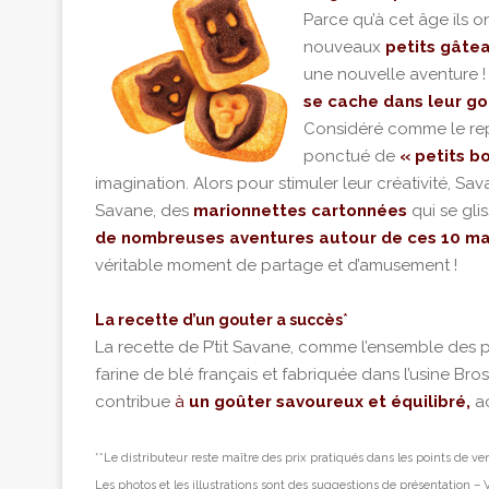
Parce qu’à cet âge ils 
nouveaux
petits gâte
une nouvelle aventure ! 
se cache dans leur go
Considéré comme le repa
ponctué de
« petits b
imagination. Alors pour stimuler
leur créativité, Sa
Savane, des
marionnettes cartonnées
qui se gli
de nombreuses aventures autour de ces 10 mar
véritable moment de partage et d’amusement !
*
La recette d’un gouter a succès
La recette de P’tit Savane, comme l’ensemble des p
farine de blé français et fabriquée dans l’usine Bros
contribue
à
un goûter savoureux et équilibré,
ac
**Le distributeur reste maître des prix pratiqués dans les points de ve
Les photos et les illustrations sont des suggestions de présentation – 