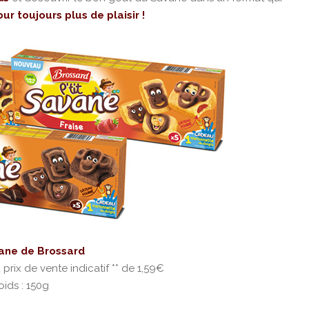
ur toujours plus de plaisir !
vane de Brossard
prix de vente indicatif ** de 1,59€
oids : 150g