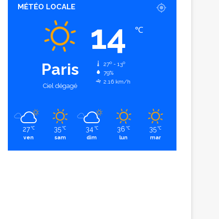
MÉTÉO LOCALE
14
℃
Paris
27º - 13º
79%
2.16 km/h
Ciel dégagé
27
35
34
36
35
℃
℃
℃
℃
℃
ven
sam
dim
lun
mar