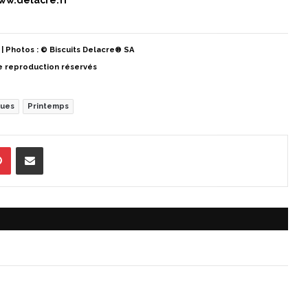
| Photos : © Biscuits Delacre® SA
e reproduction réservés
ues
Printemps
Pinterest
Partager par Email