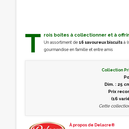
T
rois boîtes à collectionner et à offri
Un assortiment de
16 savoureux biscuits
à (
gourmandise en famille et entre amis
Collection P
Po
Dim. : 25 c
Prix rec
(16 vari
Cette collecti
À propos de Delacre®