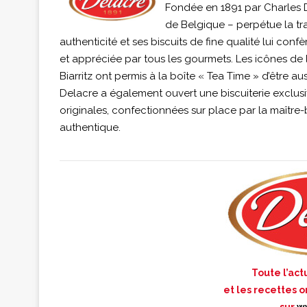
Fondée en 1891 par Charles De
de Belgique – perpétue la trad
authenticité et ses biscuits de fine qualité lui co
et appréciée par tous les gourmets. Les icônes de l
Biarritz ont permis à la boîte « Tea Time » d’être a
Delacre a également ouvert une biscuiterie exclus
originales, confectionnées sur place par la maître
authentique.
Toute l’act
et les recettes o
sur
w