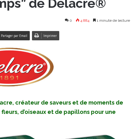
emps” de Delacre®
0
4 884
1 minute de lecture
Partager par Email
Imprimer
acre, créateur de saveurs et de moments de
e fleurs, d’oiseaux et de papillons pour une