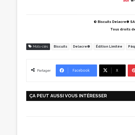
© Biscuits Delacre® SA 
Tous droits d
Mots-clés
Biscuits
Delacre®
Édition Limitée
Pâq
Facebook
X
Partager
ÇA PEUT AUSSI VOUS INTÉRESSER