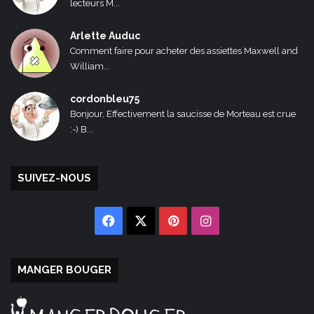
lecteurs M...
Arlette Auduc
Comment faire pour acheter des assiettes Maxwell and
William...
cordonbleu75
Bonjour, Effectivement la saucisse de Morteau est crue
:-) B...
SUIVEZ-NOUS
Facebook
X
Pinterest
Instagram
MANGER BOUGER