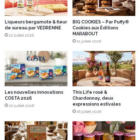
s
s
a
Liqueurs bergamote & fleur
BIG COOKIES – Par Puffy®
i
de sureau par VEDRENNE
Cookies aux Éditions
s
MARABOUT
L
22 juillet 2026
21 juillet 2026
a
b
e
l
R
o
u
g
Les nouvelles innovations
This Life rosé &
e
COSTA 2026
Chardonnay, deux
expressions estivales
20 juillet 2026
16 juillet 2026