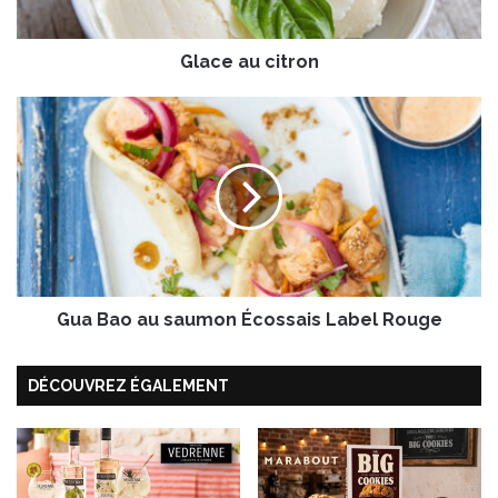
c
i
Glace au citron
t
r
o
G
n
u
a
B
a
o
a
u
s
Gua Bao au saumon Écossais Label Rouge
a
u
m
DÉCOUVREZ ÉGALEMENT
o
n
É
c
o