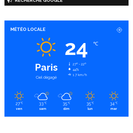
RECHERCHE GOOGLE
MÉTÉO LOCALE
24
℃
Paris
27º - 22º
44%
1.7 km/h
Ciel dégagé
27
33
35
35
34
℃
℃
℃
℃
℃
ven
sam
dim
lun
mar