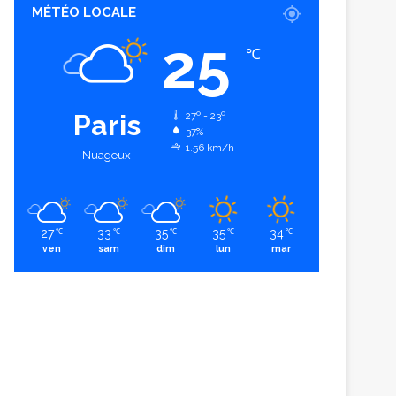
MÉTÉO LOCALE
25
℃
Paris
27º - 23º
37%
1.56 km/h
Nuageux
27
33
35
35
34
℃
℃
℃
℃
℃
ven
sam
dim
lun
mar