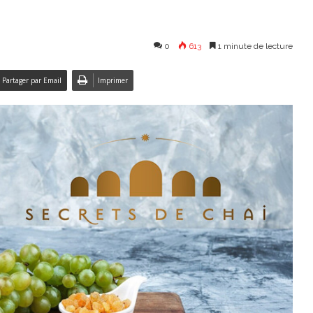
2
0
613
1 minute de lecture
Partager par Email
Imprimer