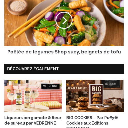
o
ê
l
é
e
d
e
l
Poêlée de légumes Shop suey, beignets de tofu
é
g
u
DÉCOUVREZ ÉGALEMENT
m
e
s
S
h
o
p
s
Liqueurs bergamote & fleur
BIG COOKIES – Par Puffy®
u
de sureau par VEDRENNE
Cookies aux Éditions
e