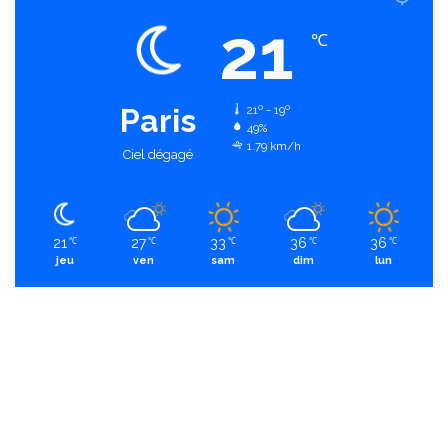
21
℃
Paris
21º - 19º
49%
1.79 km/h
Ciel dégagé
21
27
33
36
36
℃
℃
℃
℃
℃
jeu
ven
sam
dim
lun