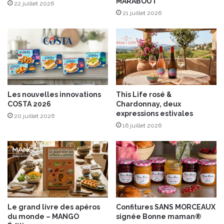
MARABOUT
y
22 juillet 2026
21 juillet 2026
,
b
e
i
g
n
e
t
Les nouvelles innovations
This Life rosé &
s
COSTA 2026
Chardonnay, deux
d
expressions estivales
20 juillet 2026
e
16 juillet 2026
t
o
f
u
Le grand livre des apéros
Confitures SANS MORCEAUX
du monde – MANGO
signée Bonne maman®