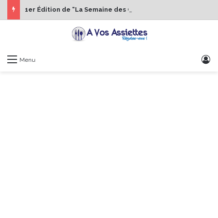
1er Édition de “La Semaine des Chefs” du 19 au 24 octobre 2026
S
Menu