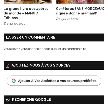
x
h
Le grand livre des apéros
Confitures SANS MORCEAUX
e
du monde – MANGO
signée Bonne maman®
r
Éditions
13 juillet 2026
b
15 juillet 2026
e
s
g
LAISSER UN COMMENTAIRE
r
i
Vous devez
vous connecter
pour publier un commentaire.
l
l
é
AJOUTEZ‑NOUS À VOS SOURCES
e
s
,
s
a
u
c
RECHERCHE GOOGLE
e
v