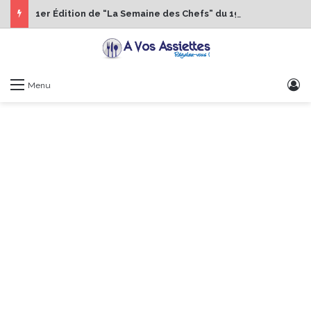
1er Édition de “La Semaine des Chefs” du 19 au 24 octobre 2026
S
Menu