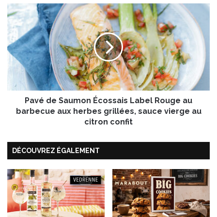
i
P
c
a
o
v
t
é
s
d
T
e
a
S
r
a
b
u
a
Pavé de Saumon Écossais Label Rouge au
m
i
o
barbecue aux herbes grillées, sauce vierge au
s
n
citron confit
&
É
q
c
u
DÉCOUVREZ ÉGALEMENT
o
i
s
n
s
o
a
a
i
s
L