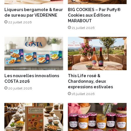
a
b
Liqueurs bergamote & fleur
BIG COOKIES – Par Puffy®
de sureau par VEDRENNE
Cookies aux Éditions
e
MARABOUT
l
22 juillet 2026
R
21 juillet 2026
o
u
g
e
a
u
b
Les nouvelles innovations
This Life rosé &
a
COSTA 2026
Chardonnay, deux
r
expressions estivales
20 juillet 2026
b
16 juillet 2026
e
c
u
e
a
u