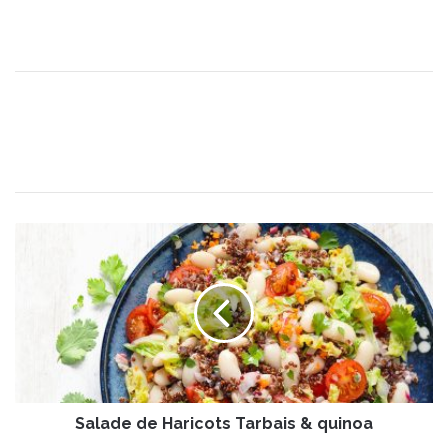
S
a
l
a
d
e
d
e
H
Salade de Haricots Tarbais & quinoa
a
r