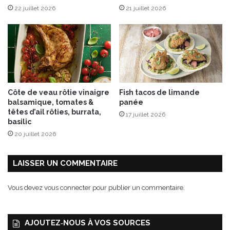
22 juillet 2026
21 juillet 2026
n
t
e
n
t
l
’
e
Côte de veau rôtie vinaigre
Fish tacos de limande
x
balsamique, tomates &
panée
p
têtes d’ail rôties, burrata,
17 juillet 2026
é
basilic
r
20 juillet 2026
i
e
n
LAISSER UN COMMENTAIRE
c
e
Vous devez
vous connecter
pour publier un commentaire.
c
a
f
AJOUTEZ‑NOUS À VOS SOURCES
é