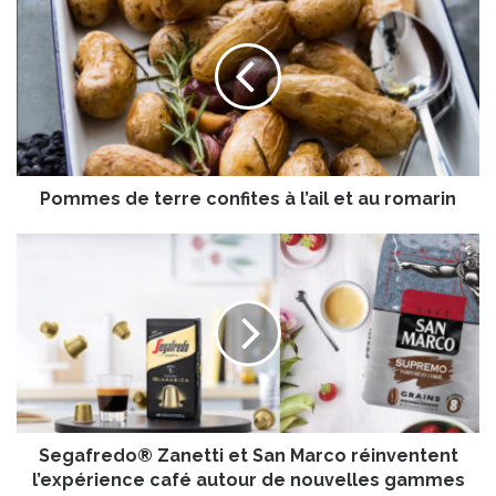
o
m
m
e
s
d
e
t
Pommes de terre confites à l’ail et au romarin
e
r
r
S
e
e
c
g
o
a
n
f
f
r
i
e
t
d
e
o
s
Segafredo® Zanetti et San Marco réinventent
®
à
Z
l’expérience café autour de nouvelles gammes