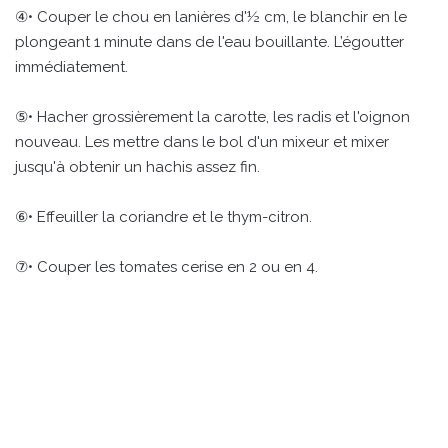
④• Couper le chou en lanières d'½ cm, le blanchir en le
plongeant 1 minute dans de l'eau bouillante. L’égoutter
immédiatement.
⑤• Hacher grossièrement la carotte, les radis et l'oignon
nouveau. Les mettre dans le bol d'un mixeur et mixer
jusqu'à obtenir un hachis assez fin.
⑥• Effeuiller la coriandre et le thym-citron.
⑦• Couper les tomates cerise en 2 ou en 4.