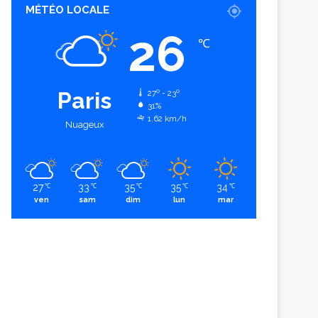
MÉTÉO LOCALE
26
℃
Paris
27º - 23º
31%
1.62 km/h
Nuageux
27
33
35
35
34
℃
℃
℃
℃
℃
ven
sam
dim
lun
mar