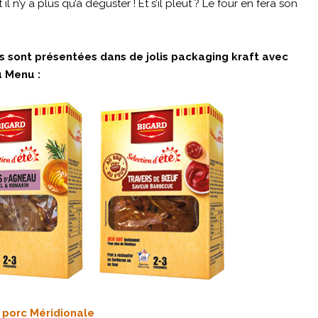
n’y a plus qu’à déguster ! Et s’il pleut ? Le four en fera son
s sont présentées dans de jolis packaging kraft avec
u Menu :
 porc Méridionale