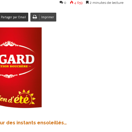
0
4 659
2 minutes de lecture
Partager par Email
Imprimer
r des instants ensoleillés…