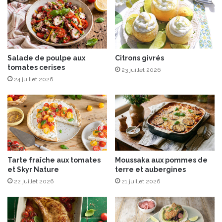
v
r
a
o
n
u
n
g
i
e
R
Salade de poulpe aux
Citrons givrés
s
tomates cerises
a
23 juillet 2026
n
24 juillet 2026
a
!
Tarte fraîche aux tomates
Moussaka aux pommes de
et Skyr Nature
terre et aubergines
22 juillet 2026
21 juillet 2026