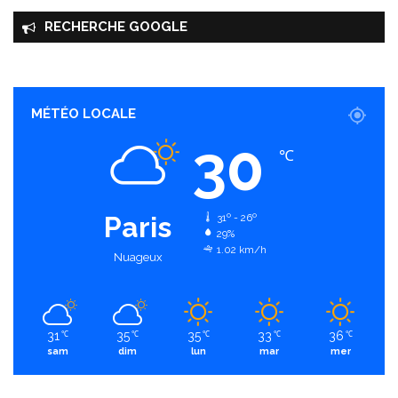
RECHERCHE GOOGLE
MÉTÉO LOCALE
30
℃
Paris
31º - 26º
29%
1.02 km/h
Nuageux
31
35
35
33
36
℃
℃
℃
℃
℃
sam
dim
lun
mar
mer