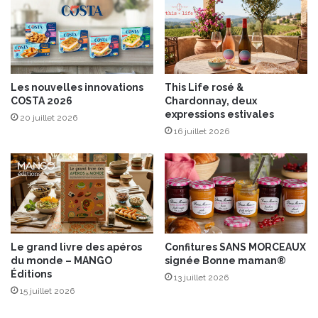
r
a
n
ç
a
i
Les nouvelles innovations
This Life rosé &
s
COSTA 2026
Chardonnay, deux
e
expressions estivales
20 juillet 2026
s
16 juillet 2026
à
P
a
r
i
s
d
u
Le grand livre des apéros
Confitures SANS MORCEAUX
1
du monde – MANGO
signée Bonne maman®
6
Éditions
13 juillet 2026
a
15 juillet 2026
u
1