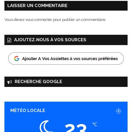
8
LAISSER UN COMMENTAIRE
n
o
Vous devez
vous connecter
pour publier un commentaire.
v
e
m
AJOUTEZ‑NOUS À VOS SOURCES
b
r
e
2
0
1
8
RECHERCHE GOOGLE
MÉTÉO LOCALE
23
℃