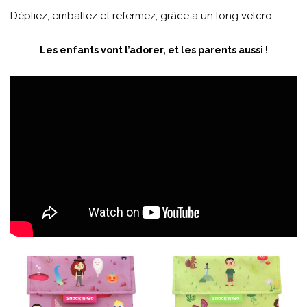
Dépliez, emballez et refermez, grâce à un long velcro.
Les enfants vont l’adorer, et les parents aussi !