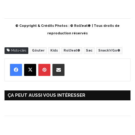
© Copyright & Crédits Photos : © Roll’eat®
| Tous droits de
reproduction réservés
Mots-clés
Gôuter
Kids
Roll’eat®
Sac
Snack’n’Go®
Pinterest
Partager par Email
ÇA PEUT AUSSI VOUS INTÉRESSER