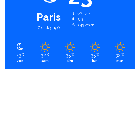
Paris
24º - 21º
38%
0.45 km/h
Ciel dégagé
23
32
35
35
32
℃
℃
℃
℃
℃
ven
sam
dim
lun
mar