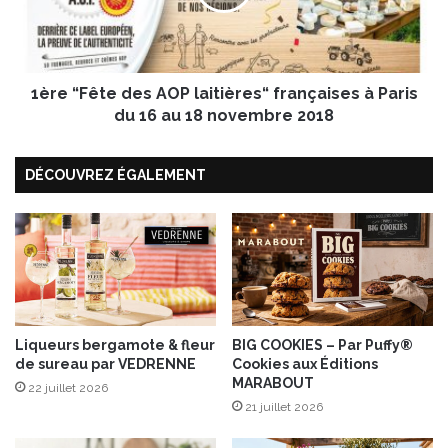
a
F
b
ê
r
t
a
e
c
1ère “Fête des AOP laitières“ françaises à Paris
d
a
e
du 16 au 18 novembre 2018
d
s
a
A
DÉCOUVREZ ÉGALEMENT
b
O
r
P
a
l
n
a
t
i
e
t
s
i
q
è
u
r
Liqueurs bergamote & fleur
BIG COOKIES – Par Puffy®
de sureau par VEDRENNE
Cookies aux Éditions
e
e
MARABOUT
s
22 juillet 2026
“
21 juillet 2026
f