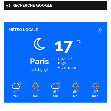
RECHERCHE GOOGLE
MÉTÉO LOCALE
17
℃
Paris
27º - 15º
59%
0.89 km/h
Ciel dégagé
27
33
36
36
36
℃
℃
℃
℃
℃
ven
sam
dim
lun
mar