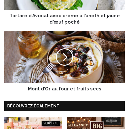
d
’
Tartare d’Avocat avec crème à l’aneth et jaune
A
v
d'œuf poché
o
c
M
a
o
t
n
a
t
v
d
e
’
c
O
c
r
r
a
è
Mont d’Or au four et fruits secs
u
m
f
e
o
DÉCOUVREZ ÉGALEMENT
à
u
l
r
’
e
a
t