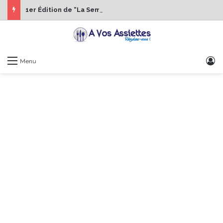
1er Édition de “La Semaine des Chefs” du 19 au 24 octobre 2026
S
Menu