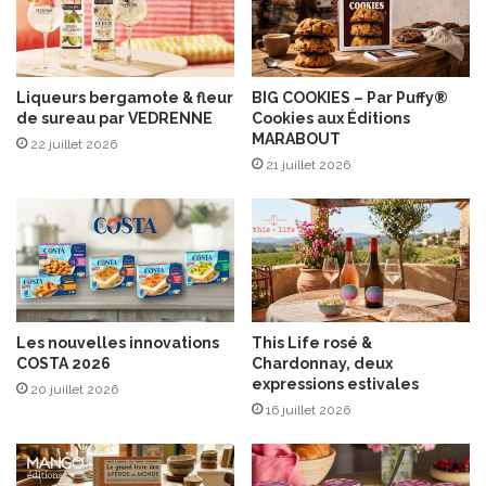
n
f
e
r
t
u
h
i
e
Liqueurs bergamote & fleur
BIG COOKIES – Par Puffy®
t
de sureau par VEDRENNE
Cookies aux Éditions
t
s
MARABOUT
j
s
22 juillet 2026
a
21 juillet 2026
e
u
c
n
s
e
d
'
œ
u
Les nouvelles innovations
This Life rosé &
f
COSTA 2026
Chardonnay, deux
p
expressions estivales
20 juillet 2026
o
16 juillet 2026
c
h
é