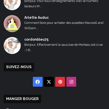
Bonjour, Pour tous renseignements voici le numéro
lecteurs M...
Arlette Auduc
Comment faire pour acheter des assiettes Maxwell and
William...
cordonbleu75
Bonjour, Effectivement la saucisse de Morteau est crue
:-) B...
SUIVEZ-NOUS
Facebook
X
Pinterest
Instagram
MANGER BOUGER