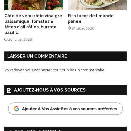
l
i
Côte de veau rôtie vinaigre
Fish tacos de limande
d
balsamique, tomates &
panée
e
têtes d’ail rôties, burrata,
17 juillet 2026
m
basilic
a
20 juillet 2026
g
i
e
LAISSER UN COMMENTAIRE
Vous devez
vous connecter
pour publier un commentaire.
AJOUTEZ‑NOUS À VOS SOURCES