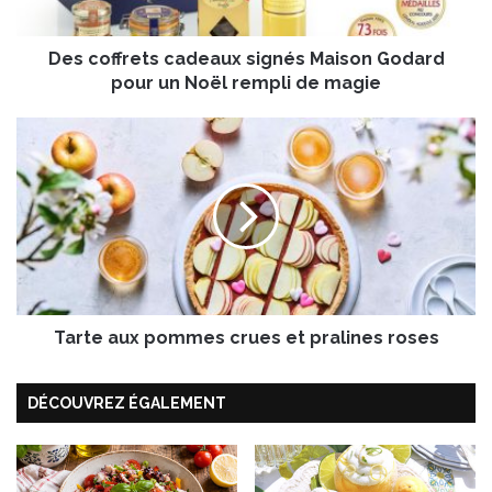
r
e
Des coffrets cadeaux signés Maison Godard
t
s
pour un Noël rempli de magie
c
a
T
d
a
e
r
a
t
u
e
x
a
s
u
i
x
g
p
n
Tarte aux pommes crues et pralines roses
o
é
m
s
m
DÉCOUVREZ ÉGALEMENT
M
e
a
s
i
c
s
r