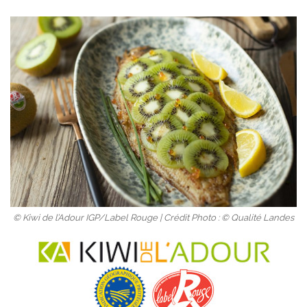
© Kiwi de l’Adour IGP/Label Rouge | Crédit Photo : © Qualité Landes