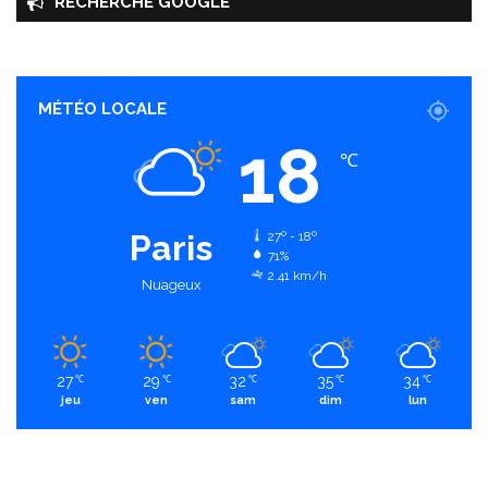
RECHERCHE GOOGLE
MÉTÉO LOCALE
18
℃
Paris
27º - 18º
71%
2.41 km/h
Nuageux
27
29
32
35
34
℃
℃
℃
℃
℃
jeu
ven
sam
dim
lun