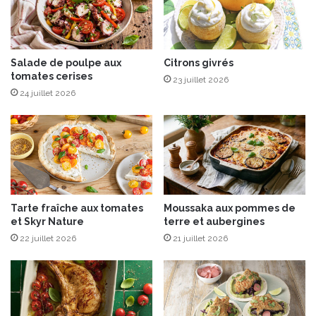
o
u
n
e
G
s
o
e
d
Salade de poulpe aux
Citrons givrés
t
tomates cerises
a
p
23 juillet 2026
r
r
24 juillet 2026
d
a
p
l
o
i
u
n
r
e
u
s
n
r
Tarte fraîche aux tomates
Moussaka aux pommes de
N
o
et Skyr Nature
terre et aubergines
o
s
22 juillet 2026
21 juillet 2026
ë
e
l
s
r
e
m
p