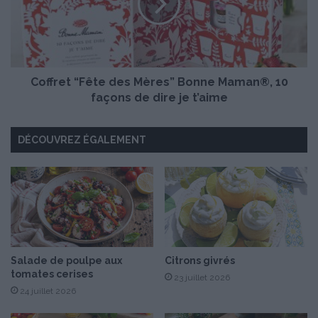
a
r
l
e
e
t
t
“
M
F
i
Coffret “Fête des Mères” Bonne Maman®, 10
ê
m
t
façons de dire je t’aime
o
e
l
d
DÉCOUVREZ ÉGALEMENT
e
e
t
s
t
M
e
è
r
e
s
”
B
Salade de poulpe aux
Citrons givrés
tomates cerises
o
23 juillet 2026
n
24 juillet 2026
n