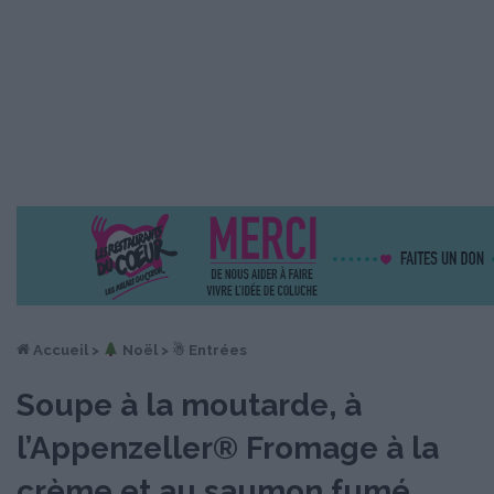
Accueil
>
︎ Noël
>
☃ Entrées
Soupe à la moutarde, à
l’Appenzeller® Fromage à la
crème et au saumon fumé