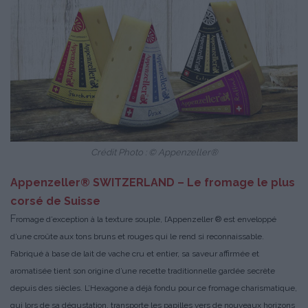
Crédit Photo : © Appenzeller®
Appenzeller® SWITZERLAND – Le fromage le plus
corsé de Suisse
F
romage d’exception à la texture souple, l’Appenzeller ® est enveloppé
d’une croûte aux tons bruns et rouges qui le rend si reconnaissable.
Fabriqué à base de lait de vache cru et entier, sa saveur affirmée et
aromatisée tient son origine d’une recette traditionnelle gardée secrète
depuis des siècles. L’Hexagone a déjà fondu pour ce fromage charismatique,
qui lors de sa dégustation, transporte les papilles vers de nouveaux horizons