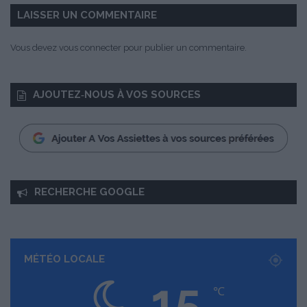
j
LAISSER UN COMMENTAIRE
e
t
Vous devez
vous connecter
pour publier un commentaire.
’
a
i
AJOUTEZ‑NOUS À VOS SOURCES
m
e
RECHERCHE GOOGLE
MÉTÉO LOCALE
15
℃