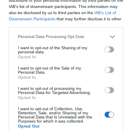
disclosure of your personal information by third parties on the
générations futures et le paradis naturel qu’est l’Appenzeller®, la marque
IAB’s list of downstream participants. This information may
suisse s’engage à respecter la nature, l’homme et les traditions qui
also be disclosed by us to third parties on the
IAB’s List of
marquent ce pays. En accord avec ses valeurs, elle veille notamment à
Downstream Participants
that may further disclose it to other
third parties.
satisfaire les besoins des vaches laitières, qui vont régulièrement aux
pâturages et qui reçoivent exclusivement du foin et des herbages riches.
Please note that this website/app uses one or more Google
Personal Data Processing Opt Outs
Bien traitées et robustes, elles donnent un lait cru naturel excellent et
services and may gather and store information including but
not limited to your visit or usage behaviour. You may click to
I want to opt-out of the Sharing of my
systématiquement contrôlé, qui confère à l’Appenzeller ® son arôme
personal data.
grant or deny consent to Google and its third-party tags to
incomparable. Après chaque traite, il est livré aux fromageries sans
Opted In
use your data for below specified purposes in below Google
intermédiaires par le plus court chemin, afin de maintenir au niveau le plus
consent section.
I want to opt-out of the Sale of my
bas possible les émissions de CO2, dans une logique de respect de
Personal Data.
Opted In
l’environnement.
I want to opt-out of processing my
Personal Data for Targeted Advertising.
Opted In
I want to opt-out of Collection, Use,
Retention, Sale, and/or Sharing of my
Personal Data that Is Unrelated with the
Purposes for which it was collected.
Opted Out
Appenzeller®