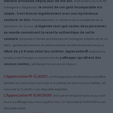
manière artisanale depuis plus de 700 ans.
Produit dans plus de 60
fromageries villageoises,
le secret de son goût incomparable est
simple ; il est brossé régulièrement avec une mystérieuse
saumure, le Sulz.
Paradoxalement, ici réside toute la complexité de sa
fabrication. En Suisse, l
a légende veut que seules deux personnes
au monde connaissent la recette authentique de cette
saumure
composée d’herbes aromatiques de montagne, d’épices et de vin
blanc, gardée jalousement et précieusement secrète encore de nos jours.
Affiné de 3 à 8 mois selon les variétés, Appenzeller®
propose aux
amateurs de fromage un assortiment de
3 affinages qui offrent des
saveurs variées,
satisfaisant les envies de chacun.
L’Appenzeller® CLASSIC
,
ce fromage doux et aromatique est affiné
pendant au moins trois mois avec la mystérieuse saumure aux herbes. On
reconnaît le CLASSIC à son étiquette argentée.
L’Appenzeller® SURCHOIX
est typé et rempli de saveurs qui sont
dus à un affinage d’au moins quatre mois. On reconnaît le SURCHOIX à son
étiquette dorée.