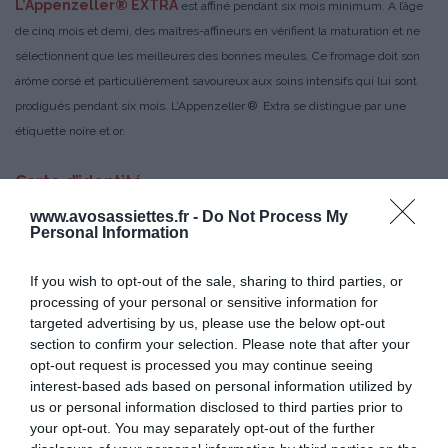
L’Appenzeller® EXTRA
est affiné pendant six mois minimum. A l’âge
de cinq mois et demi, des maîtres-affineurs en vérifient la maturation et ne
sélectionnent que les meilleures des bonnes meules. Ce fromage doit son
arôme corsé et particulièrement savoureux aux soins intensifs qui lui sont
prodigués pendant six mois. L’Appenzeller ® Extra se distingue par une
étiquette noire et or.
Carte d’identité
► Hauteur : 8 cm
www.avosassiettes.fr -
Do Not Process My
Personal Information
► Diamètre : 30-33 cm
► Poids : 6-8 kg
If you wish to opt-out of the sale, sharing to third parties, or
► Type de lait : lait cru
processing of your personal or sensitive information for
► Affinage : 3 à 8 mois selon les variétés
targeted advertising by us, please use the below opt-out
► Brossage au Sulz
section to confirm your selection. Please note that after your
opt-out request is processed you may continue seeing
Une optique de respect et de considération
interest-based ads based on personal information utilized by
us or personal information disclosed to third parties prior to
La méthode de fabrication du fromage Appenzeller®, produit de tradition et
your opt-out. You may separately opt-out of the further
d’héritage, est transmise de génération en génération. Afin de préserver les