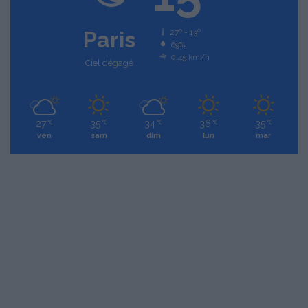
Paris
27º - 13º
69%
0.45 km/h
Ciel dégagé
27
35
34
36
35
℃
℃
℃
℃
℃
ven
sam
dim
lun
mar