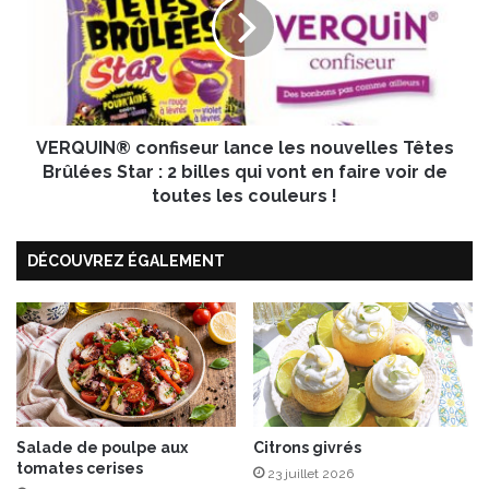
s
Q
s
U
I
N
®
c
VERQUIN® confiseur lance les nouvelles Têtes
o
n
Brûlées Star : 2 billes qui vont en faire voir de
f
toutes les couleurs !
i
s
DÉCOUVREZ ÉGALEMENT
e
u
r
l
a
n
c
e
l
Salade de poulpe aux
Citrons givrés
tomates cerises
e
23 juillet 2026