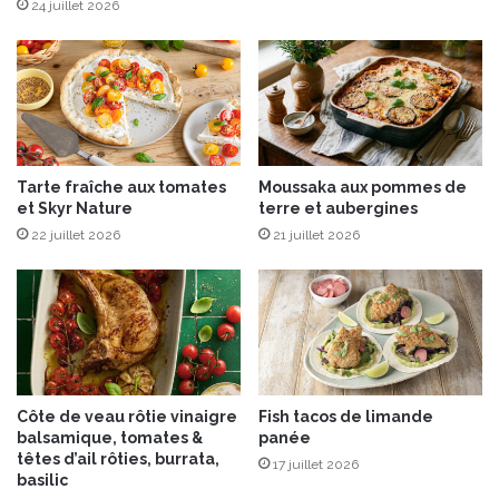
s
24 juillet 2026
n
o
u
v
e
l
l
Tarte fraîche aux tomates
Moussaka aux pommes de
e
et Skyr Nature
terre et aubergines
s
22 juillet 2026
21 juillet 2026
T
ê
t
e
s
B
r
û
Côte de veau rôtie vinaigre
Fish tacos de limande
l
balsamique, tomates &
panée
é
têtes d’ail rôties, burrata,
17 juillet 2026
e
basilic
s