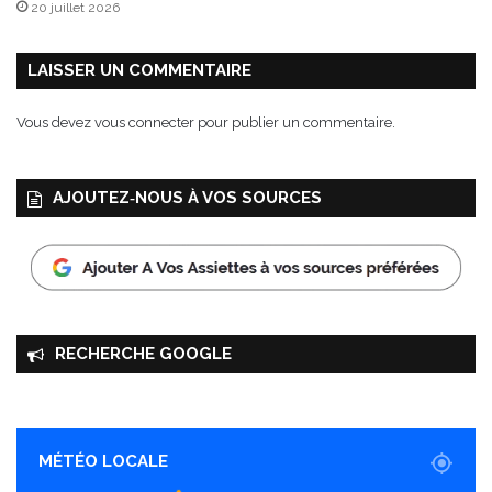
20 juillet 2026
S
t
a
LAISSER UN COMMENTAIRE
r
:
Vous devez
vous connecter
pour publier un commentaire.
2
b
i
AJOUTEZ‑NOUS À VOS SOURCES
l
l
e
s
q
u
i
RECHERCHE GOOGLE
v
o
n
t
e
MÉTÉO LOCALE
n