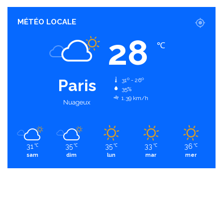
MÉTÉO LOCALE
28
℃
Paris
31º - 26º
35%
1.39 km/h
Nuageux
31
35
35
33
36
℃
℃
℃
℃
℃
sam
dim
lun
mar
mer