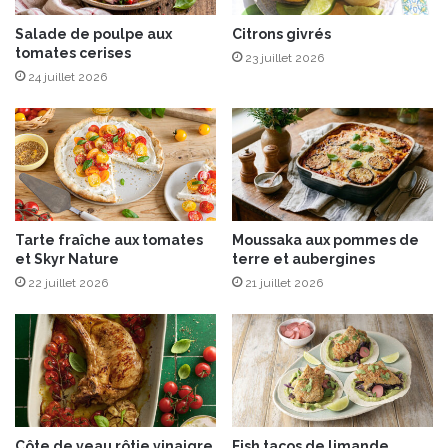
e
“
e
b
Salade de poulpe aux
Citrons givrés
t
tomates cerises
e
23 juillet 2026
l
l
24 juillet 2026
a
V
i
i
t
t
d
a
e
P
c
e
o
t
Tarte fraîche aux tomates
Moussaka aux pommes de
c
i
et Skyr Nature
terre et aubergines
o
t
22 juillet 2026
21 juillet 2026
-
D
é
j
e
u
n
e
Côte de veau rôtie vinaigre
Fish tacos de limande