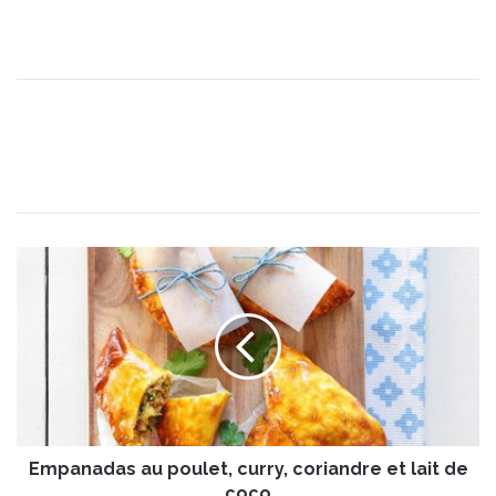
E
m
p
a
n
a
d
a
s
Empanadas au poulet, curry, coriandre et lait de
a
u
coco