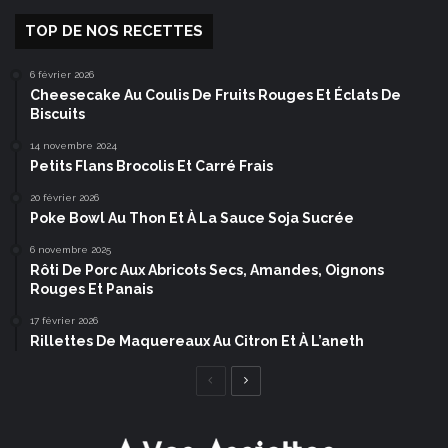
TOP DE NOS RECETTES
6 février 2026
Cheesecake Au Coulis De Fruits Rouges Et Éclats De
Biscuits
14 novembre 2024
Petits Flans Brocolis Et Carré Frais
20 février 2026
Poke Bowl Au Thon Et À La Sauce Soja Sucrée
6 novembre 2025
Rôti De Porc Aux Abricots Secs, Amandes, Oignons
Rouges Et Panais
17 février 2026
Rillettes De Maquereaux Au Citron Et À L’aneth
Page
Page
précédente
suivante