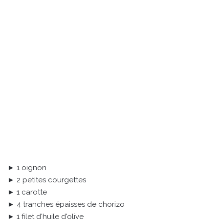
► 1 oignon
► 2 petites courgettes
► 1 carotte
► 4 tranches épaisses de chorizo
► 1 filet d'huile d'olive