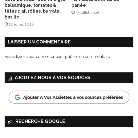
r
balsamique, tomates &
panée
”
têtes d’ail rôties, burrata,
17 juillet 2026
m
basilic
o
20 juillet 2026
e
l
l
LAISSER UN COMMENTAIRE
e
u
Vous devez
vous connecter
pour publier un commentaire.
x
c
œ
AJOUTEZ‑NOUS À VOS SOURCES
u
r
g
o
u
r
m
RECHERCHE GOOGLE
a
n
d