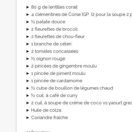
► 80 g de lentilles corail
► 4 clémentines de Corse IGP (2 pour la soupe 2 po
► ½ patate douce
► 2 fleurettes de brocoli
► 2 fleurettes de chou-fleur
► 1 branche de céleri
► 2 tomates concassées
► ½ oignon rouge
► 2 pincées de gingembre moulu
► 1 pincée de piment moulu
► 1 pincée de cardamome
► ½ cube de bouillon de légumes chaud
► ½ cuil. à café de curry
► 2 cuil. à soupe de crème de coco vs yaourt gre
► Huile de colza
► Coriandre fraîche