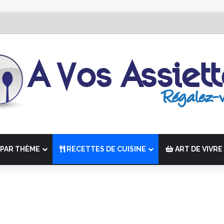
ition de “La Semaine des Chefs” du 19 au 24 octobre 2026
PAR THÈME
RECETTES DE CUISINE
ART DE VIVRE