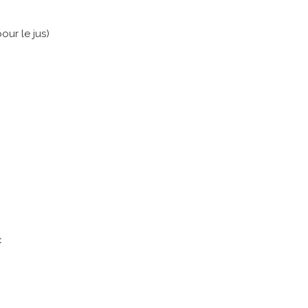
ur le jus)
c