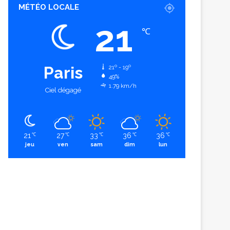
MÉTÉO LOCALE
21
℃
Paris
21º - 19º
49%
1.79 km/h
Ciel dégagé
21
27
33
36
36
℃
℃
℃
℃
℃
jeu
ven
sam
dim
lun