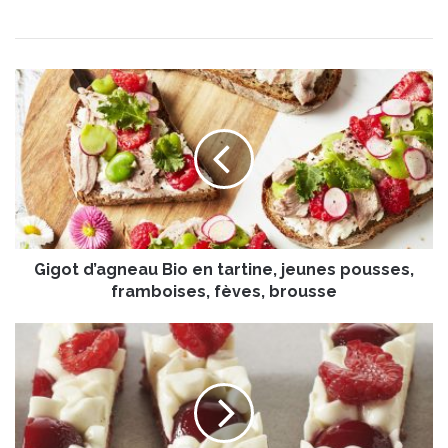
G
i
g
o
t
d
’
a
g
Gigot d’agneau Bio en tartine, jeunes pousses,
n
e
framboises, fèves, brousse
a
u
T
B
a
i
r
o
t
e
e
n
f