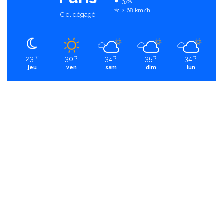
37%
2.68 km/h
Ciel dégagé
23
30
34
35
34
℃
℃
℃
℃
℃
jeu
ven
sam
dim
lun