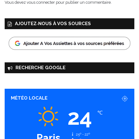
Vous devez
vous connecter
pour publier un commentaire.
s
s
e
AJOUTEZ‑NOUS À VOS SOURCES
RECHERCHE GOOGLE
MÉTÉO LOCALE
24
℃
Paris
25º - 22º