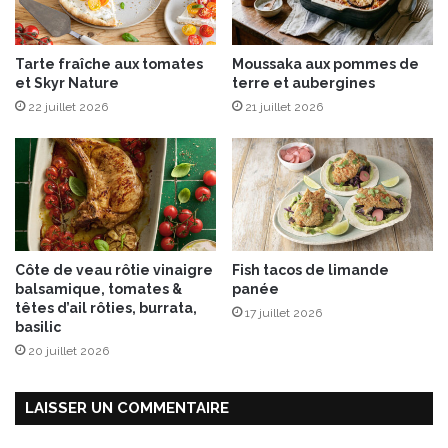
,
f
r
Tarte fraîche aux tomates
Moussaka aux pommes de
a
et Skyr Nature
terre et aubergines
m
22 juillet 2026
21 juillet 2026
b
o
i
s
e
s
,
f
Côte de veau rôtie vinaigre
Fish tacos de limande
è
balsamique, tomates &
panée
v
têtes d’ail rôties, burrata,
17 juillet 2026
e
basilic
s
20 juillet 2026
,
b
r
LAISSER UN COMMENTAIRE
o
u