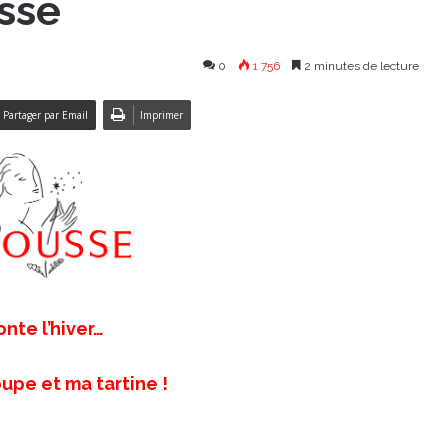
usse
0
1 756
2 minutes de lecture
Partager par Email
Imprimer
ronte l’hiver…
upe et ma tartine !