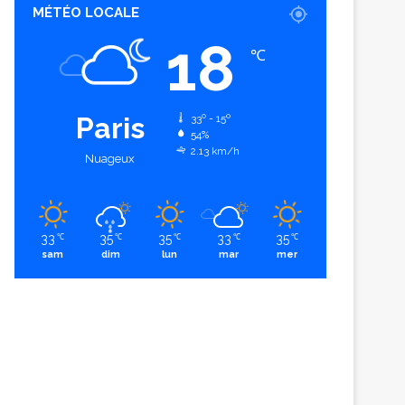
MÉTÉO LOCALE
18
℃
Paris
33º - 15º
54%
2.13 km/h
Nuageux
33
35
35
33
35
℃
℃
℃
℃
℃
sam
dim
lun
mar
mer