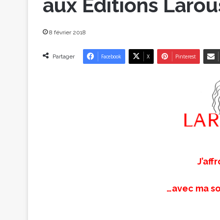
aux Éditions Laro
8 février 2018
Partager
Facebook
X
Pinterest
J’aff
…avec ma so