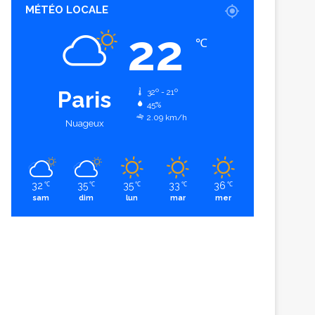
MÉTÉO LOCALE
22
℃
Paris
32º - 21º
45%
2.09 km/h
Nuageux
32
35
35
33
36
℃
℃
℃
℃
℃
sam
dim
lun
mar
mer