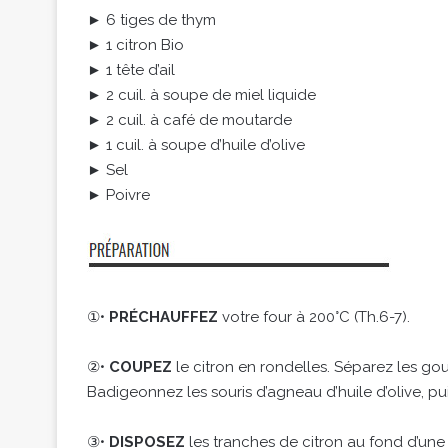
► 6 tiges de thym
► 1 citron Bio
► 1 tête d’ail
► 2 cuil. à soupe de miel liquide
► 2 cuil. à café de moutarde
► 1 cuil. à soupe d’huile d’olive
► Sel
► Poivre
①•
PRÉCHAUFFEZ
votre four à 200°C (Th.6-7).
②•
COUPEZ
le citron en rondelles. Séparez les gou
Badigeonnez les souris d’agneau d’huile d’olive, pui
③•
DISPOSEZ
les tranches de citron au fond d’un