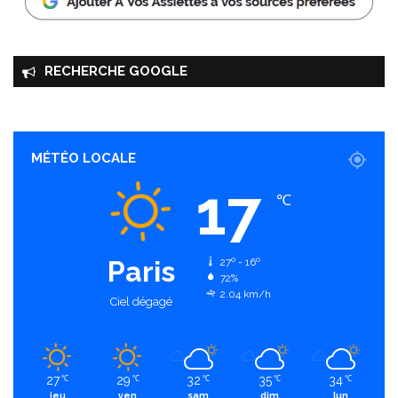
RECHERCHE GOOGLE
MÉTÉO LOCALE
17
℃
Paris
27º - 16º
72%
2.04 km/h
Ciel dégagé
27
29
32
35
34
℃
℃
℃
℃
℃
jeu
ven
sam
dim
lun