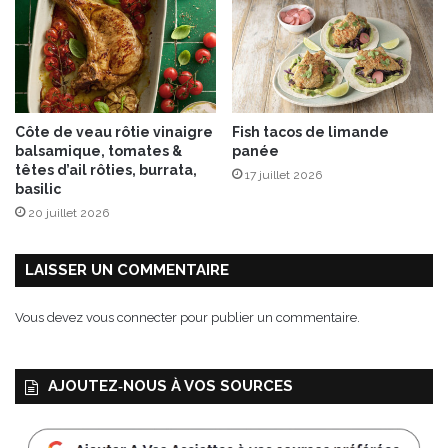
e
r
s
d
e
c
Côte de veau rôtie vinaigre
Fish tacos de limande
a
balsamique, tomates &
panée
n
têtes d’ail rôties, burrata,
17 juillet 2026
a
basilic
r
20 juillet 2026
d
c
o
LAISSER UN COMMENTAIRE
n
f
Vous devez
vous connecter
pour publier un commentaire.
i
t
s
AJOUTEZ‑NOUS À VOS SOURCES