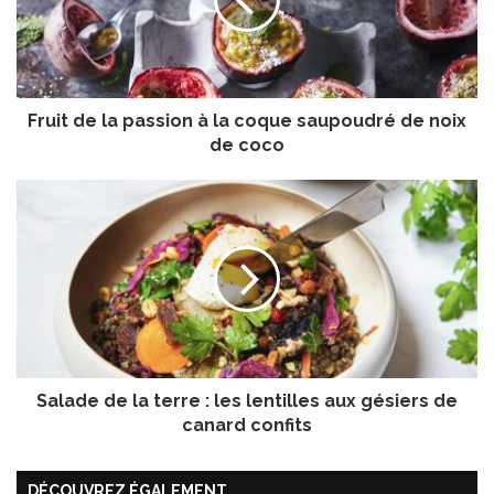
t
d
e
l
a
Fruit de la passion à la coque saupoudré de noix
p
a
de coco
s
s
S
i
a
o
l
n
a
à
d
l
e
a
d
c
e
o
l
q
Salade de la terre : les lentilles aux gésiers de
a
u
t
canard confits
e
e
s
r
a
DÉCOUVREZ ÉGALEMENT
r