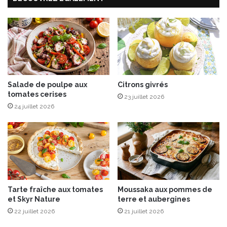
u
e
p
:
o
l
u
e
d
s
r
l
é
e
d
n
Salade de poulpe aux
Citrons givrés
e
tomates cerises
t
23 juillet 2026
n
i
24 juillet 2026
o
l
i
l
x
e
d
s
e
a
c
u
o
x
Tarte fraîche aux tomates
Moussaka aux pommes de
c
g
et Skyr Nature
terre et aubergines
o
é
22 juillet 2026
21 juillet 2026
s
i