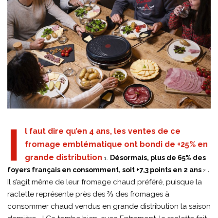
I
l faut dire qu’en 4 ans, les ventes de ce
fromage emblématique ont bondi de +25% en
grande distribution
.
Désormais, plus de 65% des
1
foyers français en consomment, soit +7,3 points en 2 ans
.
2
Il s’agit même de leur fromage chaud préféré, puisque la
raclette représente près des ⅔ des fromages à
consommer chaud vendus en grande distribution la saison