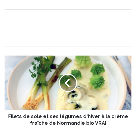
F
i
l
e
t
s
d
e
s
Filets de sole et ses légumes d'hiver à la crème
o
l
fraîche de Normandie bio VRAI
e
e
P