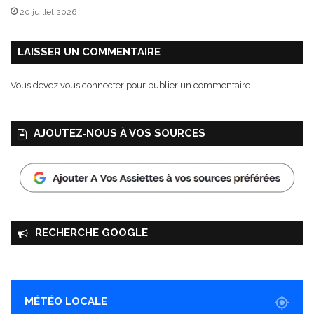
i
20 juillet 2026
e
b
i
LAISSER UN COMMENTAIRE
o
V
Vous devez
vous connecter
pour publier un commentaire.
R
A
I
AJOUTEZ‑NOUS À VOS SOURCES
RECHERCHE GOOGLE
MÉTÉO LOCALE