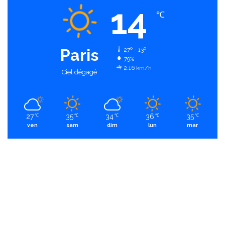
14
℃
Paris
27º - 13º
79%
2.16 km/h
Ciel dégagé
27
35
34
36
35
℃
℃
℃
℃
℃
ven
sam
dim
lun
mar