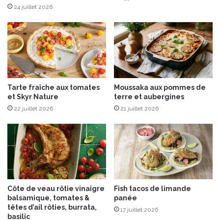
c
a
24 juillet 2026
r
s
è
d
m
e
e
F
f
ê
r
t
a
e
Tarte fraîche aux tomates
Moussaka aux pommes de
î
s
et Skyr Nature
terre et aubergines
c
!
22 juillet 2026
21 juillet 2026
h
e
d
e
N
o
r
m
Côte de veau rôtie vinaigre
Fish tacos de limande
a
balsamique, tomates &
panée
n
têtes d’ail rôties, burrata,
17 juillet 2026
d
basilic