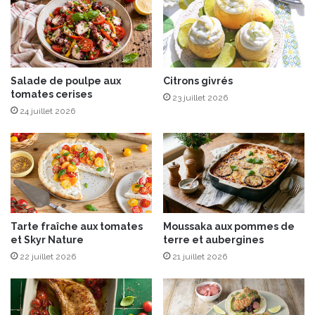
t
i
v
a
l
d
Salade de poulpe aux
Citrons givrés
tomates cerises
e
23 juillet 2026
l
24 juillet 2026
’
h
u
m
o
u
r
Tarte fraîche aux tomates
Moussaka aux pommes de
“
et Skyr Nature
terre et aubergines
R
22 juillet 2026
21 juillet 2026
i
r
e
e