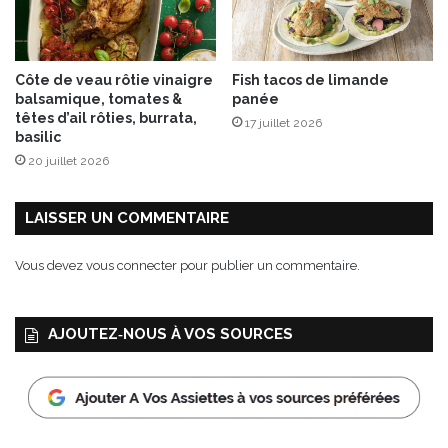
n
V
i
g
Côte de veau rôtie vinaigre
Fish tacos de limande
n
balsamique, tomates &
panée
e
têtes d’ail rôties, burrata,
17 juillet 2026
s
basilic
”
20 juillet 2026
l
e
s
LAISSER UN COMMENTAIRE
2
1
Vous devez
vous connecter
pour publier un commentaire.
&
2
2
AJOUTEZ‑NOUS À VOS SOURCES
j
u
i
l
l
e