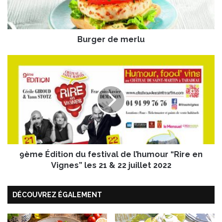
d
e
m
Burger de merlu
e
r
l
9
u
è
m
e
É
d
i
t
i
9ème Édition du festival de l’humour “Rire en
o
n
Vignes” les 21 & 22 juillet 2022
d
u
DÉCOUVREZ ÉGALEMENT
f
e
s