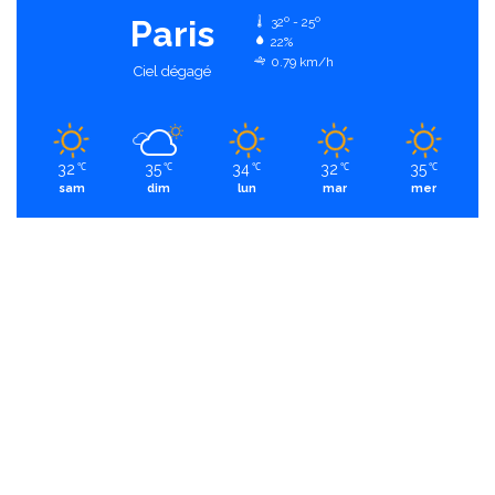
Paris
32º - 25º
22%
0.79 km/h
Ciel dégagé
32
35
34
32
35
℃
℃
℃
℃
℃
sam
dim
lun
mar
mer