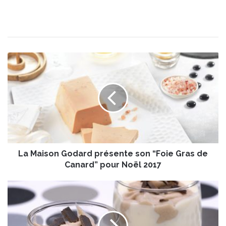
L
a
M
a
i
s
o
n
G
La Maison Godard présente son “Foie Gras de
o
d
Canard” pour Noël 2017
a
r
D
d
u
p
o
r
d