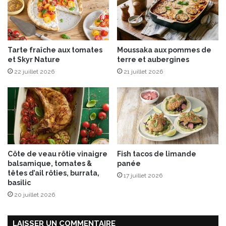
n
c
a
o
r
l
d
a
Tarte fraîche aux tomates
Moussaka aux pommes de
”
t
et Skyr Nature
terre et aubergines
p
b
22 juillet 2026
21 juillet 2026
o
l
u
a
r
n
N
c
o
ë
l
2
Côte de veau rôtie vinaigre
Fish tacos de limande
0
balsamique, tomates &
panée
1
têtes d’ail rôties, burrata,
17 juillet 2026
7
basilic
20 juillet 2026
LAISSER UN COMMENTAIRE