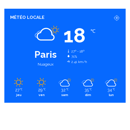
MÉTÉO LOCALE
18
℃
Paris
27º - 18º
71%
2.41 km/h
Nuageux
27
29
32
35
34
℃
℃
℃
℃
℃
jeu
ven
sam
dim
lun