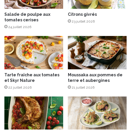
e
-
r
s
a
u
Salade de poulpe aux
Citrons givrés
l
tomates cerises
i
23 juillet 2026
u
s
24 juillet 2026
m
s
i
e
n
a
i
u
u
m
m
e
s
l
Tarte fraîche aux tomates
Moussaka aux pommes de
p
o
et Skyr Nature
terre et aubergines
é
n
c
22 juillet 2026
21 juillet 2026
f
i
r
a
a
l
i
g
s
r
e
i
s
l
e