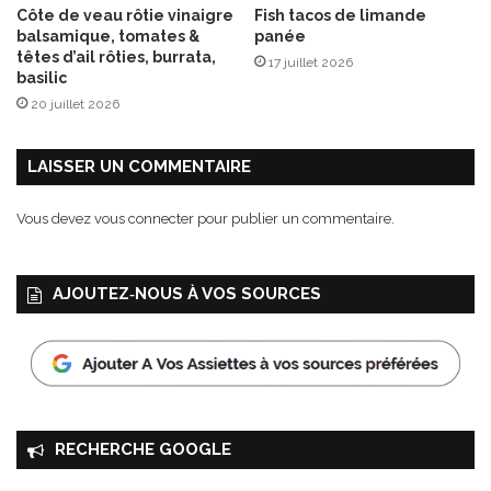
Côte de veau rôtie vinaigre
Fish tacos de limande
l
t
balsamique, tomates &
panée
a
m
têtes d’ail rôties, burrata,
17 juillet 2026
d
e
basilic
e
n
20 juillet 2026
s
t
u
h
l
e
LAISSER UN COMMENTAIRE
t
r
Vous devez
vous connecter
pour publier un commentaire.
a
-
r
AJOUTEZ‑NOUS À VOS SOURCES
é
s
i
s
t
a
n
RECHERCHE GOOGLE
t