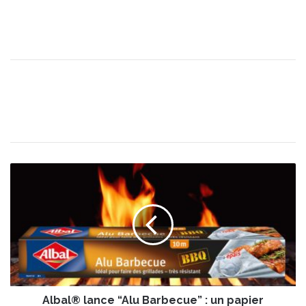
A
l
b
a
l
®
l
a
n
Albal® lance “Alu Barbecue” : un papier
c