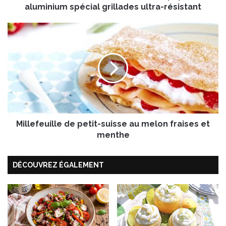
e
aluminium spécial grillades ultra-résistant
“
A
M
l
i
u
l
B
l
a
e
r
f
b
e
e
u
c
i
u
Millefeuille de petit-suisse au melon fraises et
l
e
l
menthe
”
e
:
d
u
DÉCOUVREZ ÉGALEMENT
e
n
p
p
e
a
t
p
i
i
t