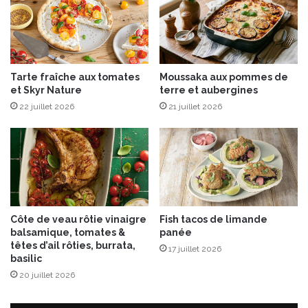
m
l
n
e
e
p
e
l
t
a
Tarte fraîche aux tomates
Moussaka aux pommes de
m
i
et Skyr Nature
terre et aubergines
i
s
22 juillet 2026
21 juillet 2026
e
i
l
r
d
h
e
i
t
v
h
e
y
r
m
n
Côte de veau rôtie vinaigre
Fish tacos de limande
a
balsamique, tomates &
panée
l
têtes d’ail rôties, burrata,
17 juillet 2026
basilic
20 juillet 2026