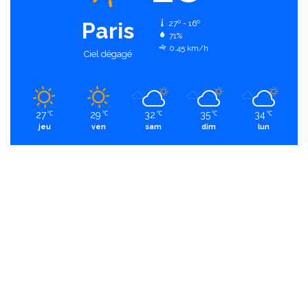
Paris
27º - 16º
71%
0.45 km/h
Ciel dégagé
27
29
32
35
34
℃
℃
℃
℃
℃
jeu
ven
sam
dim
lun