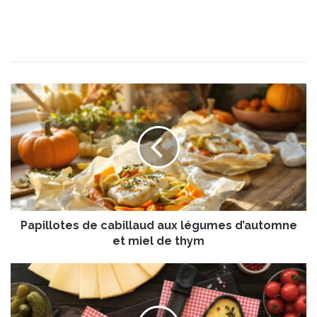
P
a
p
i
l
l
o
t
e
Papillotes de cabillaud aux légumes d’automne
s
d
et miel de thym
e
c
L
a
a
b
R
i
a