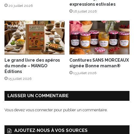
a
expressions estivales
20 juillet 2026
e
m
16 juillet 2026
r
m
!
e
B
i
s
t
r
o
Le grand livre des apéros
Confitures SANS MORCEAUX
t
du monde – MANGO
signée Bonne maman®
1
Éditions
13 juillet 2026
0
15 juillet 2026
0
%
v
LAISSER UN COMMENTAIRE
e
g
Vous devez
vous connecter
pour publier un commentaire.
a
n
!
AJOUTEZ‑NOUS À VOS SOURCES