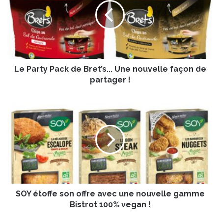
a
r
t
y
P
a
Le Party Pack de Bret’s... Une nouvelle façon de
c
k
partager !
d
e
S
B
O
r
Y
e
é
t
t
’
o
s
f
.
f
.
e
.
SOY étoffe son offre avec une nouvelle gamme
s
U
o
Bistrot 100% vegan !
n
n