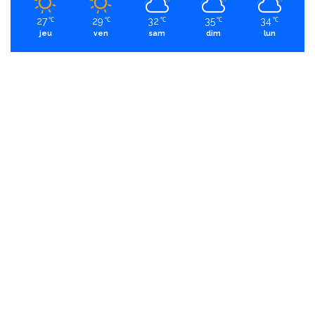
27
29
32
35
34
℃
℃
℃
℃
℃
jeu
ven
sam
dim
lun