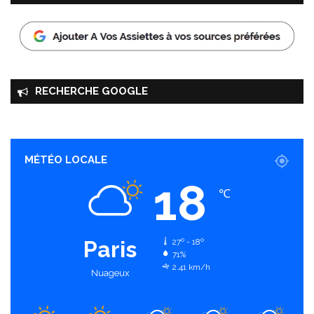
RECHERCHE GOOGLE
MÉTÉO LOCALE
18
℃
Paris
27º - 18º
71%
2.41 km/h
Nuageux