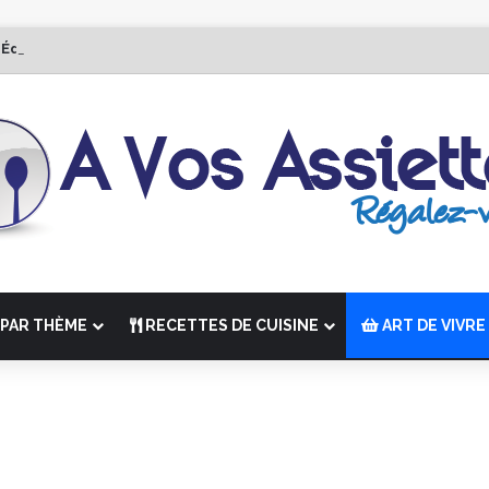
 Édition de “La Semaine des Chefs” du 19 au 24 octobre 2026
PAR THÈME
RECETTES DE CUISINE
ART DE VIVRE