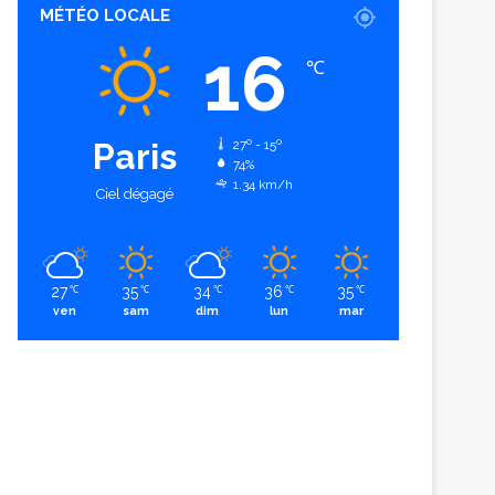
MÉTÉO LOCALE
16
℃
Paris
27º - 15º
74%
1.34 km/h
Ciel dégagé
27
35
34
36
35
℃
℃
℃
℃
℃
ven
sam
dim
lun
mar