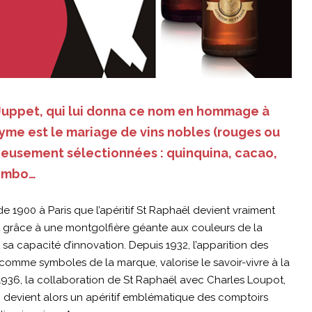
Juppet, qui lui donna ce nom en hommage à
nyme est le mariage de vins nobles (rouges ou
neusement sélectionnées : quinquina, cacao,
lombo…
 de 1900 à Paris que l’apéritif St Raphaël devient vraiment
grâce à une montgolfière géante aux couleurs de la
t sa capacité d’innovation. Depuis 1932, l’apparition des
omme symboles de la marque, valorise le savoir-vivre à la
n 1936, la collaboration de St Raphaël avec Charles Loupot,
i devient alors un apéritif emblématique des comptoirs