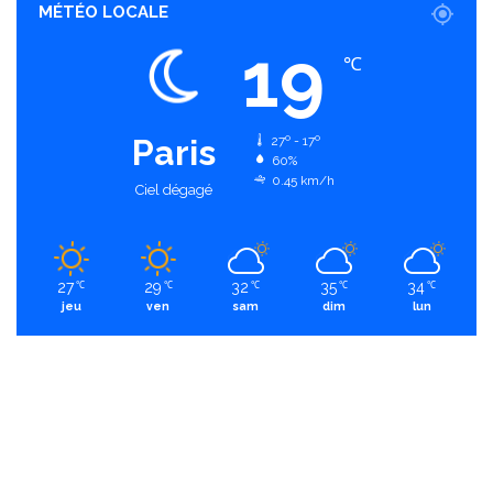
MÉTÉO LOCALE
19
℃
Paris
27º - 17º
60%
0.45 km/h
Ciel dégagé
27
29
32
35
34
℃
℃
℃
℃
℃
jeu
ven
sam
dim
lun