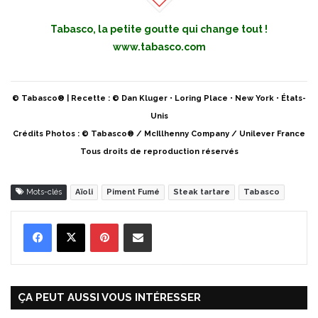
Tabasco, la petite goutte qui change tout !
www.tabasco.com
© Tabasco® | Recette : © Dan Kluger • Loring Place • New York • États-
Unis
Crédits Photos : © Tabasco® / McIllhenny Company / Unilever France
Tous droits de reproduction réservés
Mots-clés
Aïoli
Piment Fumé
Steak tartare
Tabasco
Pinterest
Partager par Email
ÇA PEUT AUSSI VOUS INTÉRESSER