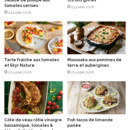
J
tomates cerises
s
a
23 juillet 2026
t
c
24 juillet 2026
i
q
v
u
a
e
l
s
e
s
e
Tarte fraîche aux tomates
Moussaka aux pommes de
n
et Skyr Nature
terre et aubergines
t
22 juillet 2026
21 juillet 2026
o
u
t
e
s
s
a
i
Côte de veau rôtie vinaigre
Fish tacos de limande
s
balsamique, tomates &
panée
o