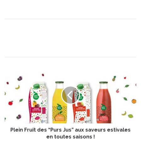
P
l
e
i
n
F
r
u
i
Plein Fruit des “Purs Jus” aux saveurs estivales
t
d
en toutes saisons !