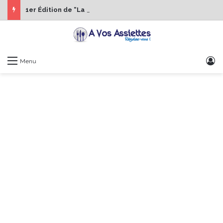
1er Édition de “La Semaine des Chefs” du 19 au 24 octobre 2026
S
Menu