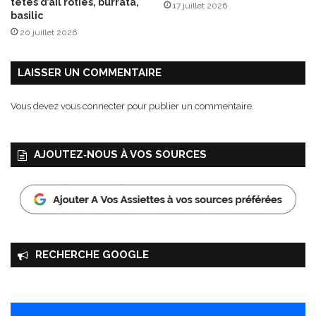
têtes d’ail rôties, burrata,
17 juillet 2026
n
basilic
s
20 juillet 2026
!
LAISSER UN COMMENTAIRE
Vous devez
vous connecter
pour publier un commentaire.
AJOUTEZ‑NOUS À VOS SOURCES
RECHERCHE GOOGLE