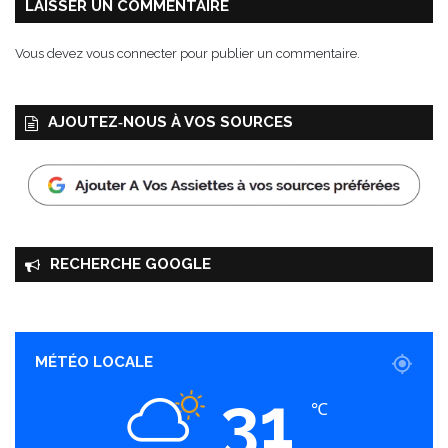
t
LAISSER UN COMMENTAIRE
e
t
Vous devez
vous connecter
pour publier un commentaire.
h
u
i
AJOUTEZ‑NOUS À VOS SOURCES
l
e
d
’
o
l
i
RECHERCHE GOOGLE
v
e
v
i
e
MÉTÉO LOCALE
r
31
g
℃
e
e