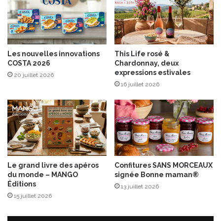
g
u
e
,
j
Les nouvelles innovations
This Life rosé &
u
COSTA 2026
Chardonnay, deux
s
expressions estivales
20 juillet 2026
d
16 juillet 2026
’
o
r
a
n
g
e
,
Le grand livre des apéros
Confitures SANS MORCEAUX
p
du monde – MANGO
signée Bonne maman®
i
Éditions
13 juillet 2026
m
15 juillet 2026
e
n