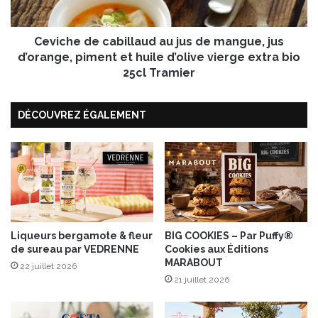
i
d
s
e
e
Ceviche de cabillaud au jus de mangue, jus
c
t
a
d’orange, piment et huile d’olive vierge extra bio
t
b
25cl Tramier
e
i
l
DÉCOUVREZ ÉGALEMENT
l
a
u
d
a
u
j
u
s
Liqueurs bergamote & fleur
BIG COOKIES – Par Puffy®
de sureau par VEDRENNE
Cookies aux Éditions
d
MARABOUT
e
22 juillet 2026
m
21 juillet 2026
a
n