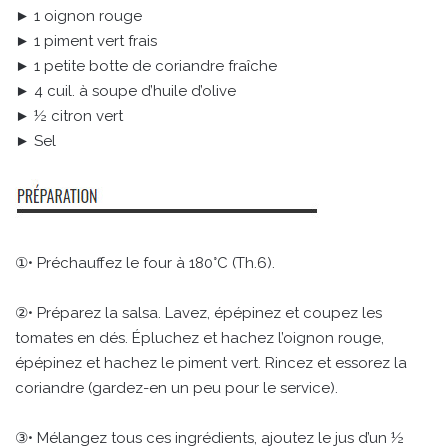
► 1 oignon rouge
► 1 piment vert frais
► 1 petite botte de coriandre fraîche
► 4 cuil. à soupe d’huile d’olive
► ½ citron vert
► Sel
①• Préchauffez le four à 180°C (Th.6).
②• Préparez la salsa. Lavez, épépinez et coupez les
tomates en dés. Épluchez et hachez l’oignon rouge,
épépinez et hachez le piment vert. Rincez et essorez la
coriandre (gardez-en un peu pour le service).
③• Mélangez tous ces ingrédients, ajoutez le jus d’un ½