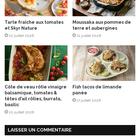
n
e
a
s
l
e
Tarte fraîche aux tomates
Moussaka aux pommes de
e
t
et Skyr Nature
terre et aubergines
s
b
&
22 juillet 2026
21 juillet 2026
e
g
t
o
t
u
e
r
r
m
a
a
v
n
e
Côte de veau rôtie vinaigre
Fish tacos de limande
d
balsamique, tomates &
panée
e
têtes d’ail rôties, burrata,
17 juillet 2026
s
basilic
20 juillet 2026
LAISSER UN COMMENTAIRE