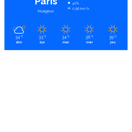
Paris
40%
0.96 km/h
Nuageux
34
33
34
36
39
℃
℃
℃
℃
℃
dim
lun
mar
mer
jeu