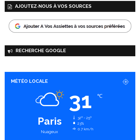
AJOUTEZ‑NOUS À VOS SOURCES
RECHERCHE GOOGLE
MÉTÉO LOCALE
31
℃
Paris
32º - 25º
23%
0.7 km/h
Nuageux