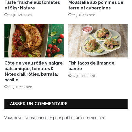
Tarte fraîche aux tomates
Moussaka aux pommes de
e
p
et Skyr Nature
terre et aubergines
t
e
22 juillet 2026
21 juillet 2026
i
t
t
i
-
t
d
s
é
p
j
o
e
i
u
s
Côte de veau rôtie vinaigre
Fish tacos de limande
n
balsamique, tomates &
panée
e
têtes d’ail rôties, burrata,
17 juillet 2026
r
basilic
20 juillet 2026
LAISSER UN COMMENTAIRE
Vous devez
vous connecter
pour publier un commentaire.