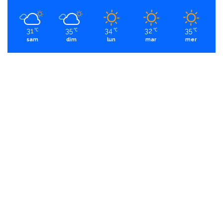
31
35
34
32
35
℃
℃
℃
℃
℃
sam
dim
lun
mar
mer