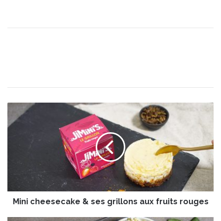
M
i
n
i
c
h
e
e
s
Mini cheesecake & ses grillons aux fruits rouges
e
c