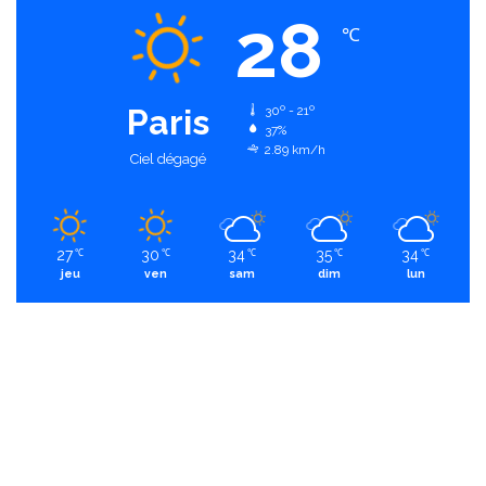
28
℃
Paris
30º - 21º
37%
2.89 km/h
Ciel dégagé
27
30
34
35
34
℃
℃
℃
℃
℃
jeu
ven
sam
dim
lun