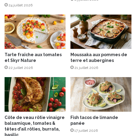
t
s
24 juillet 2026
s
e
r
t
o
œ
u
u
g
f
e
s
s
a
Tarte fraîche aux tomates
Moussaka aux pommes de
u
et Skyr Nature
terre et aubergines
p
22 juillet 2026
21 juillet 2026
l
a
t
Côte de veau rôtie vinaigre
Fish tacos de limande
balsamique, tomates &
panée
têtes d’ail rôties, burrata,
17 juillet 2026
basilic