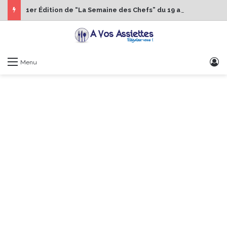
1er Édition de “La Semaine des Chefs” du 19 au 24 octobre 2026
S
Menu