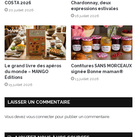
COSTA 2026
Chardonnay, deux
e
e
expressions estivales
20 juillet 2026
s
c
16 juillet 2026
d
o
e
l
R
l
i
e
c
c
e
t
C
i
r
o
Le grand livre des apéros
Confitures SANS MORCEAUX
a
n
du monde – MANGO
signée Bonne maman®
c
à
Éditions
13 juillet 2026
k
c
15 juillet 2026
e
r
r
o
s
q
LAISSER UN COMMENTAIRE
V
u
e
e
Vous devez
vous connecter
pour publier un commentaire.
g
r
g
!
i