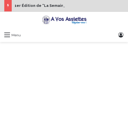
1er Édition de “La Semaine des Chefs” du 19 au 24 octobre 2026
S
Menu