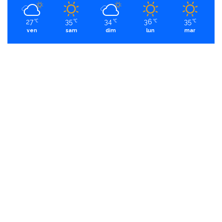
27
35
34
36
35
℃
℃
℃
℃
℃
ven
sam
dim
lun
mar