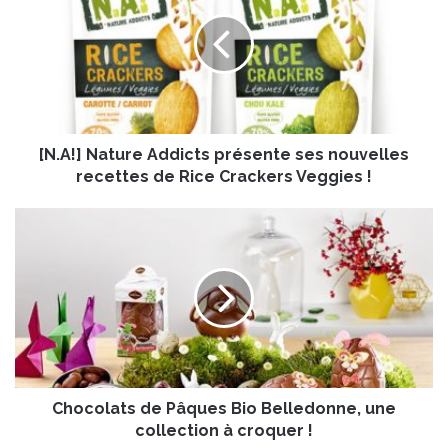
.
A
!
]
N
a
t
[N.A!] Nature Addicts présente ses nouvelles
u
r
recettes de Rice Crackers Veggies !
e
A
C
d
h
d
o
i
c
c
o
t
l
s
a
p
t
r
s
é
Chocolats de Pâques Bio Belledonne, une
d
s
e
collection à croquer !
e