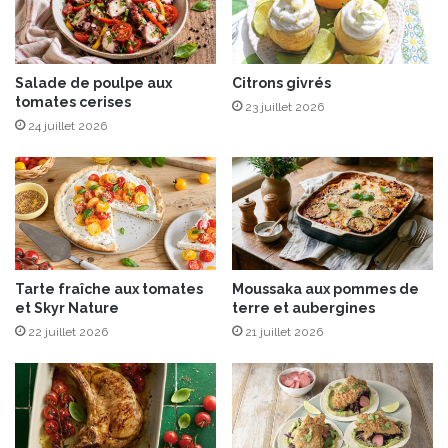
x
l
c
l
h
a
a
n
Salade de poulpe aux
Citrons givrés
m
tomates cerises
t
23 juillet 2026
p
e
24 juillet 2026
i
h
g
i
n
s
o
t
n
o
s
i
r
Tarte fraîche aux tomates
Moussaka aux pommes de
e
et Skyr Nature
terre et aubergines
,
22 juillet 2026
21 juillet 2026
p
a
r
É
r
i