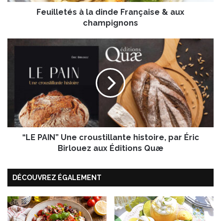
é
Feuilletés à la dinde Française & aux
s
à
champignons
l
a
“
d
L
i
E
n
P
d
A
e
I
F
N
r
”
a
U
n
“LE PAIN” Une croustillante histoire, par Éric
n
ç
e
Birlouez aux Éditions Quæ
a
c
i
r
s
DÉCOUVREZ ÉGALEMENT
o
e
u
&
s
a
t
u
i