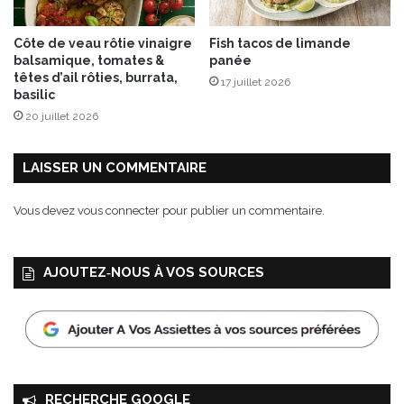
c
B
Côte de veau rôtie vinaigre
Fish tacos de limande
i
balsamique, tomates &
panée
r
têtes d’ail rôties, burrata,
17 juillet 2026
l
basilic
o
20 juillet 2026
u
e
z
LAISSER UN COMMENTAIRE
a
u
Vous devez
vous connecter
pour publier un commentaire.
x
É
d
AJOUTEZ‑NOUS À VOS SOURCES
i
t
i
o
n
s
Q
RECHERCHE GOOGLE