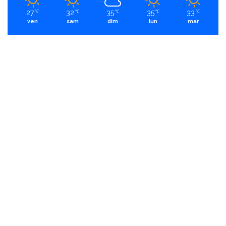
27
32
35
35
33
℃
℃
℃
℃
℃
ven
sam
dim
lun
mar