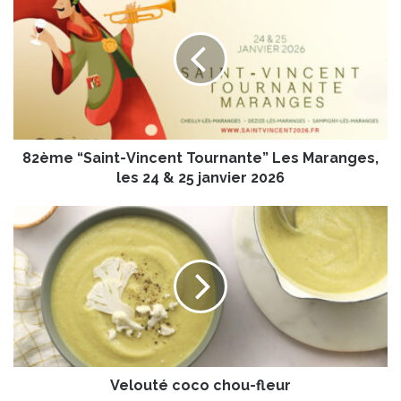
2
è
m
e
“
S
a
i
82ème “Saint-Vincent Tournante” Les Maranges,
n
t
les 24 & 25 janvier 2026
-
V
V
i
e
n
l
c
o
e
u
n
t
t
é
T
c
o
o
u
Velouté coco chou-fleur
c