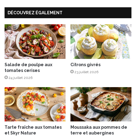
r
o
n
c
DÉCOUVREZ ÉGALEMENT
a
h
n
o
t
u
e
-
”
f
L
l
e
e
s
u
M
Salade de poulpe aux
Citrons givrés
r
tomates cerises
a
23 juillet 2026
r
24 juillet 2026
a
n
g
e
s
,
l
Tarte fraîche aux tomates
Moussaka aux pommes de
e
et Skyr Nature
terre et aubergines
s