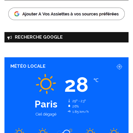
RECHERCHE GOOGLE
MÉTÉO LOCALE
28
℃
Paris
29º - 23º
26%
1.85 km/h
Ciel dégagé