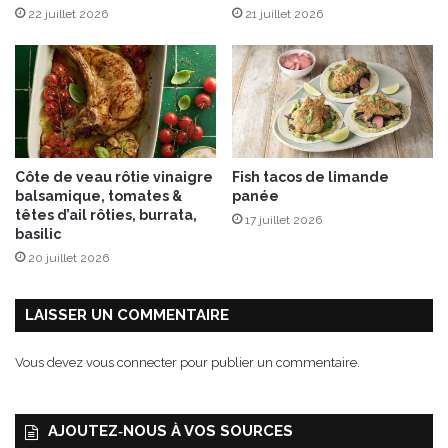
22 juillet 2026
21 juillet 2026
2
4
&
2
5
j
a
n
Côte de veau rôtie vinaigre
Fish tacos de limande
v
balsamique, tomates &
panée
i
têtes d’ail rôties, burrata,
17 juillet 2026
e
basilic
r
20 juillet 2026
2
0
2
LAISSER UN COMMENTAIRE
6
Vous devez
vous connecter
pour publier un commentaire.
AJOUTEZ‑NOUS À VOS SOURCES